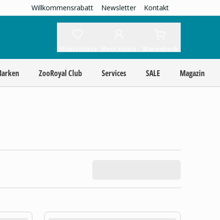
Willkommensrabatt
Newsletter
Kontakt
Wunschliste
Mein Konto
Warenkorb
Marken
ZooRoyal Club
Services
SALE
Magazin