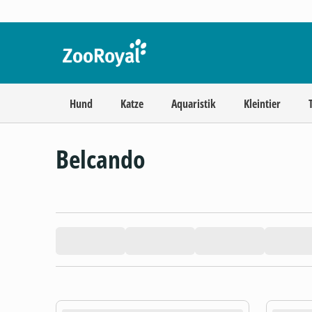
Hund
Katze
Aquaristik
Kleintier
Belcando
product.loading-products