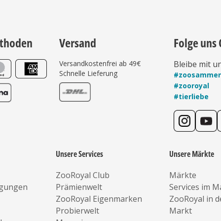
thoden
Versand
Folge uns 
Versandkostenfrei ab 49€
Bleibe mit u
Schnelle Lieferung
#zoosamme
#zooroyal
#tierliebe
Unsere Services
Unsere Märkte
ZooRoyal Club
Märkte
ngungen
Prämienwelt
Services im M
ZooRoyal Eigenmarken
ZooRoyal in 
Probierwelt
Markt