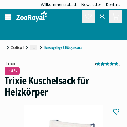
Willkommensrabatt
Newsletter
Kontakt
...
ZooRoyal
Heizungsliege & Hängematte
Trixie
5.0
(
3
)
- 18 %
Trixie Kuschelsack für
Heizkörper