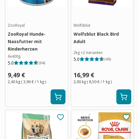
ZooRoyal
Wolfsblut
ZooRoyal Hunde-
Wolfsblut Black Bird
Nassfutter mit
Adult
Rinderherzen
2kg
+
2
Varianten
6x400g
5.0
(
49
)
5.0
(
64
)
9,49 €
16,99 €
2,40 kg
(
3,96 €
/ 1
kg
)
2,00 kg
(
8,50 €
/ 1
kg
)