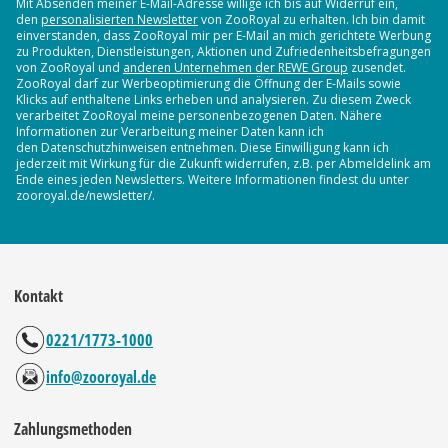
Mit Absenden meiner E-Mail-Adresse willige ich bis auf Widerruf ein,
den
personalisierten Newsletter
von ZooRoyal zu erhalten. Ich bin damit
einverstanden, dass ZooRoyal mir per E-Mail an mich gerichtete Werbung
zu Produkten, Dienstleistungen, Aktionen und Zufriedenheitsbefragungen
von ZooRoyal und
anderen Unternehmen der REWE Group
zusendet.
ZooRoyal darf zur Werbeoptimierung die Öffnung der E-Mails sowie
Klicks auf enthaltene Links erheben und analysieren. Zu diesem Zweck
verarbeitet ZooRoyal meine personenbezogenen Daten. Nähere
Informationen zur Verarbeitung meiner Daten kann ich
den Datenschutzhinweisen entnehmen. Diese Einwilligung kann ich
jederzeit mit Wirkung für die Zukunft widerrufen, z.B. per Abmeldelink am
Ende eines jeden Newsletters. Weitere Informationen findest du unter
zooroyal.de/newsletter/.
Kontakt
0221/1773-1000
info@zooroyal.de
Zahlungsmethoden