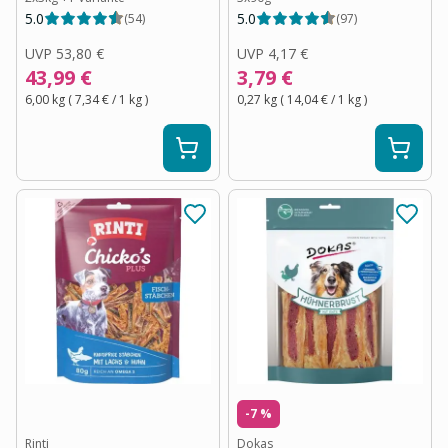
5.0
5.0
(
54
)
(
97
)
UVP
53,80 €
UVP
4,17 €
43,99 €
3,79 €
6,00 kg
(
7,34 €
/ 1
kg
)
0,27 kg
(
14,04 €
/ 1
kg
)
-7 %
Rinti
Dokas