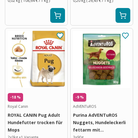
0,02 kg
(
108,64 €
/ 1
kg
)
0,20 kg
(
26,45 €
/ 1
kg
)
-18 %
-9 %
Royal Canin
AdVENTuROS
ROYAL CANIN Pug Adult
Purina AdVENTuROS
Hundefutter trocken für
Nuggets, Hundeleckerli
Mops
fettarm mit
Wildschweingeschmack
2x3kg
+
1
Variante
3x90g