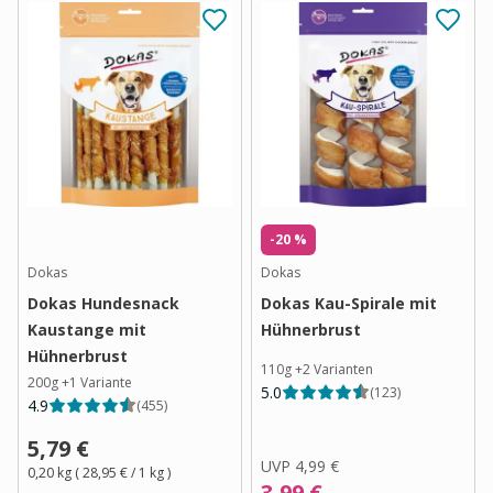
-20 %
Dokas
Dokas
Dokas Hundesnack
Dokas Kau-Spirale mit
Kaustange mit
Hühnerbrust
Hühnerbrust
110g
+
2
Varianten
200g
+
1
Variante
5.0
(
123
)
4.9
(
455
)
5,79 €
UVP
4,99 €
0,20 kg
(
28,95 €
/ 1
kg
)
3,99 €