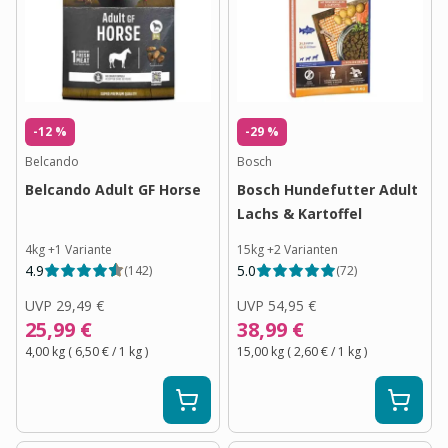
-12 %
-29 %
Belcando
Bosch
Belcando Adult GF Horse
Bosch Hundefutter Adult
Lachs & Kartoffel
4kg
+
1
Variante
15kg
+
2
Varianten
4.9
5.0
(
142
)
(
72
)
UVP
29,49 €
UVP
54,95 €
25,99 €
38,99 €
4,00 kg
(
6,50 €
/ 1
kg
)
15,00 kg
(
2,60 €
/ 1
kg
)