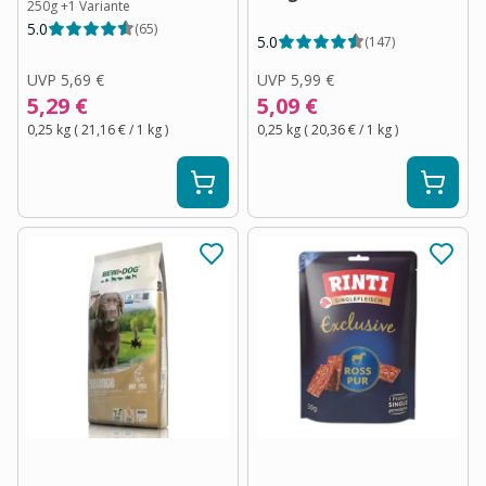
250g
+
1
Variante
5.0
(
65
)
5.0
(
147
)
UVP
5,69 €
UVP
5,99 €
5,29 €
5,09 €
0,25 kg
(
21,16 €
/ 1
kg
)
0,25 kg
(
20,36 €
/ 1
kg
)