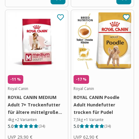
-11 %
-17 %
Royal Canin
Royal Canin
ROYAL CANIN MEDIUM
ROYAL CANIN Poodle
Adult 7+ Trockenfutter
Adult Hundefutter
für ältere mittelgroße
trocken für Pudel
Hunde
4kg
+
2
Varianten
7,5kg
+
1
Variante
5.0
5.0
(
34
)
(
34
)
UVP
29,90 €
UVP
62,90 €