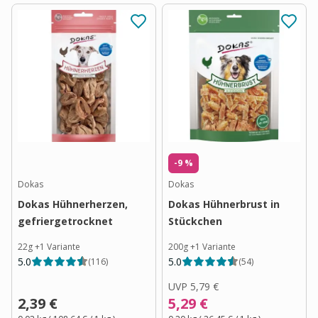
-9 %
Dokas
Dokas
Dokas Hühnerherzen,
Dokas Hühnerbrust in
gefriergetrocknet
Stückchen
22g
+
1
Variante
200g
+
1
Variante
5.0
5.0
(
116
)
(
54
)
UVP
5,79 €
2,39 €
5,29 €