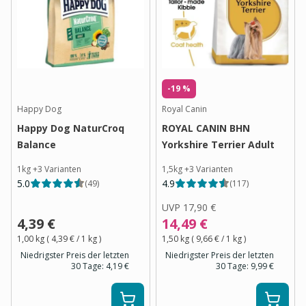
-19 %
Happy Dog
Royal Canin
Happy Dog NaturCroq
ROYAL CANIN BHN
Balance
Yorkshire Terrier Adult
1kg
+
3
Varianten
1,5kg
+
3
Varianten
5.0
4.9
(
49
)
(
117
)
UVP
17,90 €
4,39 €
14,49 €
1,00 kg
(
4,39 €
/ 1
kg
)
1,50 kg
(
9,66 €
/ 1
kg
)
Niedrigster Preis der letzten
Niedrigster Preis der letzten
30 Tage:
4,19 €
30 Tage:
9,99 €