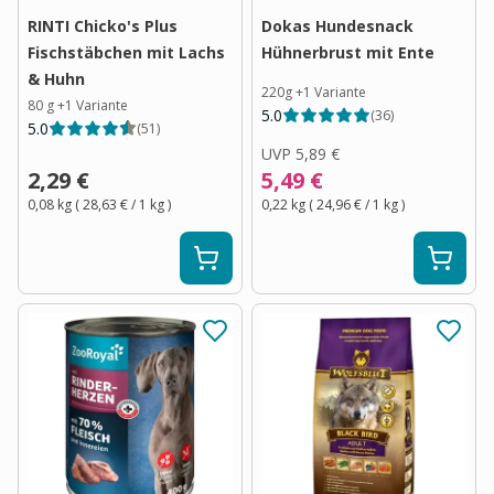
RINTI Chicko's Plus
Dokas Hundesnack
Fischstäbchen mit Lachs
Hühnerbrust mit Ente
& Huhn
220g
+
1
Variante
80 g
+
1
Variante
5.0
(
36
)
5.0
(
51
)
UVP
5,89 €
2,29 €
5,49 €
0,08 kg
(
28,63 €
/ 1
kg
)
0,22 kg
(
24,96 €
/ 1
kg
)