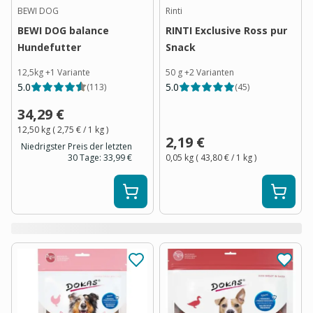
BEWI DOG
Rinti
BEWI DOG balance
RINTI Exclusive Ross pur
Hundefutter
Snack
12,5kg
+
1
Variante
50 g
+
2
Varianten
5.0
5.0
(
113
)
(
45
)
34,29 €
12,50 kg
(
2,75 €
/ 1
kg
)
2,19 €
Niedrigster Preis der letzten
30 Tage:
33,99 €
0,05 kg
(
43,80 €
/ 1
kg
)