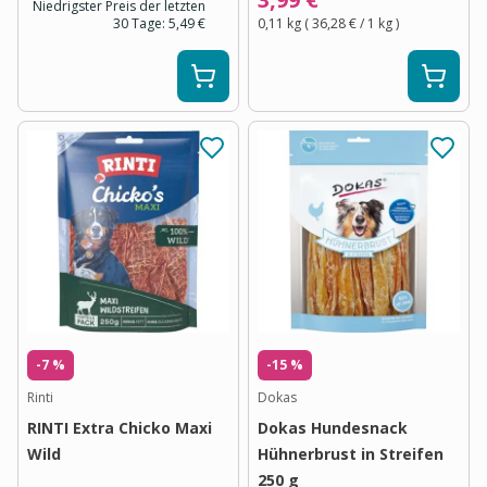
Niedrigster Preis der letzten
30 Tage:
5,49 €
0,11 kg
(
36,28 €
/ 1
kg
)
-7 %
-15 %
Rinti
Dokas
RINTI Extra Chicko Maxi
Dokas Hundesnack
Wild
Hühnerbrust in Streifen
250 g