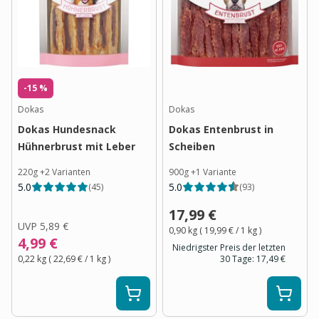
-15 %
Dokas
Dokas
Dokas Hundesnack
Dokas Entenbrust in
Hühnerbrust mit Leber
Scheiben
220g
+
2
Varianten
900g
+
1
Variante
5.0
5.0
(
45
)
(
93
)
17,99 €
UVP
5,89 €
0,90 kg
(
19,99 €
/ 1
kg
)
4,99 €
Niedrigster Preis der letzten
0,22 kg
(
22,69 €
/ 1
kg
)
30 Tage:
17,49 €