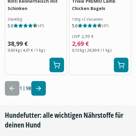
Rinti Kennerfleisch mit
Trixie PREMIO Lamb
Schinken
Chicken Bagels
24x400g
100g
+
2
Varianten
5.0
5.0
(
47
)
(
47
)
UVP
2,99 €
38,99 €
2,69 €
9,60 kg
(
4,07 €
/ 1
kg
)
0,10 kg
(
26,90 €
/ 1
kg
)
1
98
Hundefutter: alle wichtigen Nährstoffe für
deinen Hund