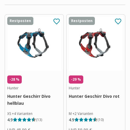
Restposten
Restposten
-28 %
-29 %
Hunter
Hunter
Hunter Geschirr Divo
Hunter Geschirr Divo rot
hellblau
XS
+
4
Varianten
M
+
2
Varianten
4.9
4.9
(
13
)
(
10
)
UVP
48,99 €
UVP
59,99 €