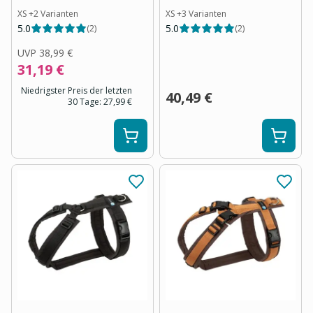
XS
+
2
Varianten
XS
+
3
Varianten
5.0
5.0
(
2
)
(
2
)
UVP
38,99 €
31,19 €
Niedrigster Preis der letzten
40,49 €
30 Tage:
27,99 €