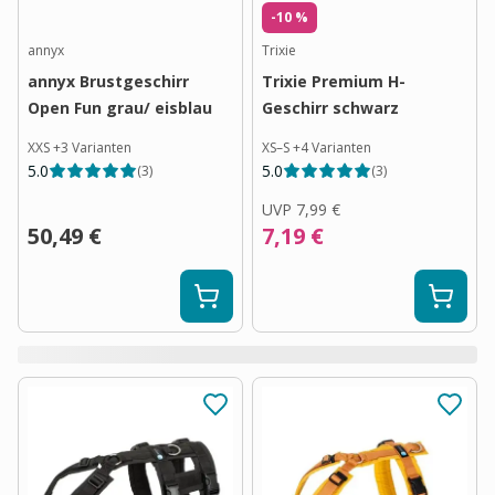
-10 %
annyx
Trixie
annyx Brustgeschirr
Trixie Premium H-
Open Fun grau/ eisblau
Geschirr schwarz
XXS
+
3
Varianten
XS–S
+
4
Varianten
5.0
5.0
(
3
)
(
3
)
UVP
7,99 €
50,49 €
7,19 €