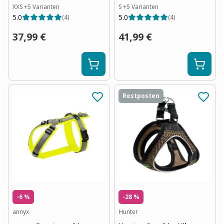
XXS
+
5
Varianten
S
+
5
Varianten
5.0
5.0
(
4
)
(
4
)
37,99 €
41,99 €
Restposten
-6 %
-28 %
annyx
Hunter