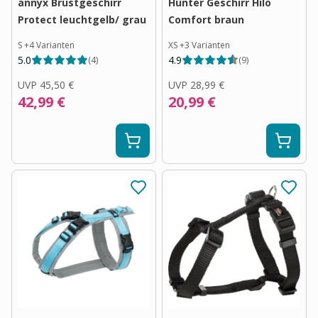
annyx Brustgeschirr
Hunter Geschirr Hilo
Protect leuchtgelb/ grau
Comfort braun
S
+
4
Varianten
XS
+
3
Varianten
5.0
4.9
(
4
)
(
9
)
UVP
45,50 €
UVP
28,99 €
42,99 €
20,99 €