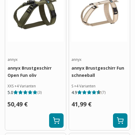
annyx
annyx
annyx Brustgeschirr
annyx Brustgeschirr Fun
Open Fun oliv
schneeball
XXS
+
4
Varianten
S
+
4
Varianten
5.0
4.9
(
3
)
(
7
)
50,49 €
41,99 €