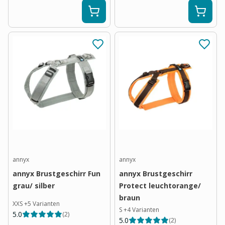
annyx
annyx
annyx Brustgeschirr Fun
annyx Brustgeschirr
grau/ silber
Protect leuchtorange/
braun
XXS
+
5
Varianten
S
+
4
Varianten
5.0
(
2
)
5.0
(
2
)