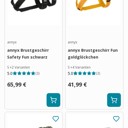
annyx
annyx
annyx Brustgeschirr
annyx Brustgeschirr Fun
Safety Fun schwarz
goldglöckchen
S
+
2
Varianten
S
+
4
Varianten
5.0
5.0
(
3
)
(
3
)
65,99 €
41,99 €