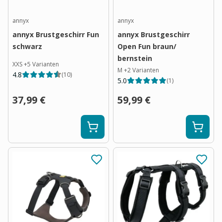
annyx
annyx
annyx Brustgeschirr Fun
annyx Brustgeschirr
schwarz
Open Fun braun/
bernstein
XXS
+
5
Varianten
M
+
2
Varianten
4.8
(
10
)
5.0
(
1
)
37,99 €
59,99 €