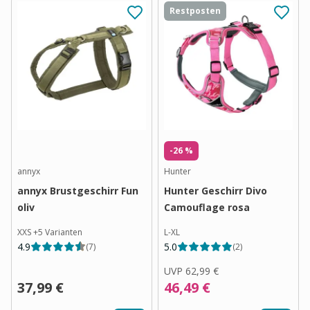
Restposten
-26 %
annyx
Hunter
annyx Brustgeschirr Fun
Hunter Geschirr Divo
oliv
Camouflage rosa
XXS
+
5
Varianten
L-XL
4.9
5.0
(
7
)
(
2
)
UVP
62,99 €
37,99 €
46,49 €