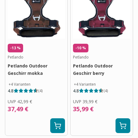
-13 %
-10 %
Petlando
Petlando
Petlando Outdoor
Petlando Outdoor
Geschirr mokka
Geschirr berry
+
4
Varianten
+
4
Varianten
4.8
4.8
(
4
)
(
4
)
UVP
42,99 €
UVP
39,99 €
37,49 €
35,99 €