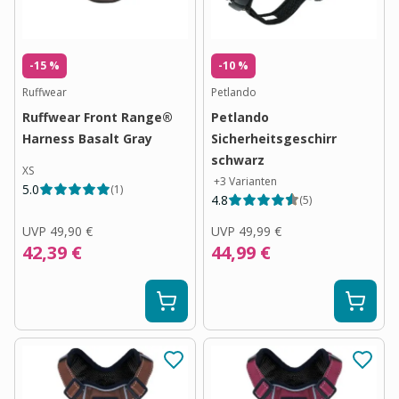
-15 %
-10 %
Ruffwear
Petlando
Ruffwear Front Range®
Petlando
Harness Basalt Gray
Sicherheitsgeschirr
schwarz
XS
+
3
Varianten
5.0
(
1
)
4.8
(
5
)
UVP
49,90 €
UVP
49,99 €
42,39 €
44,99 €