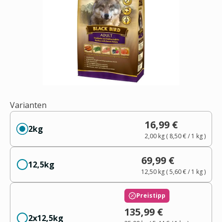
Varianten
16,99 €
2kg
2,00 kg
(
8,50 €
/ 1
kg
)
69,99 €
12,5kg
12,50 kg
(
5,60 €
/ 1
kg
)
Preistipp
135,99 €
2x12,5kg