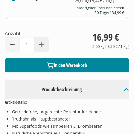
25,00 kg
(
5,44 €
/ 1
kg
)
Niedrigster Preis der letzten
30 Tage:
134,99 €
Anzahl
16,99 €
2,00 kg
(
8,50 €
/ 1
kg
)
In den Warenkorb
Produktbeschreibung
Artikeldetails:
Getreidefreie, artgerechte Rezeptur für Hunde
Truthahn als Hauptbestandteil
Mit Superfoods wie Himbeeren & Brombeeren
Natürliche Prebiotika aus Topinambur