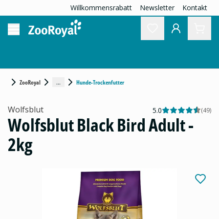
Willkommensrabatt
Newsletter
Kontakt
...
ZooRoyal
Hunde-Trockenfutter
Wolfsblut
5.0
(
49
)
Wolfsblut Black Bird Adult -
2kg