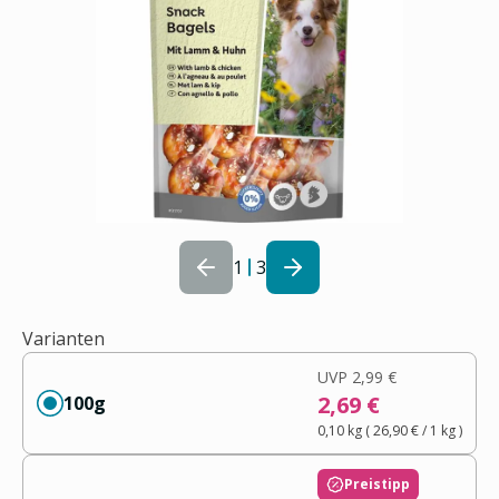
1
3
Varianten
UVP
2,99 €
2,69 €
100g
0,10 kg
(
26,90 €
/ 1
kg
)
Preistipp