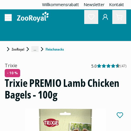
Willkommensrabatt
Newsletter
Kontakt
...
ZooRoyal
Fleischsnacks
Trixie
5.0
(
47
)
- 10 %
Trixie PREMIO Lamb Chicken
Bagels - 100g