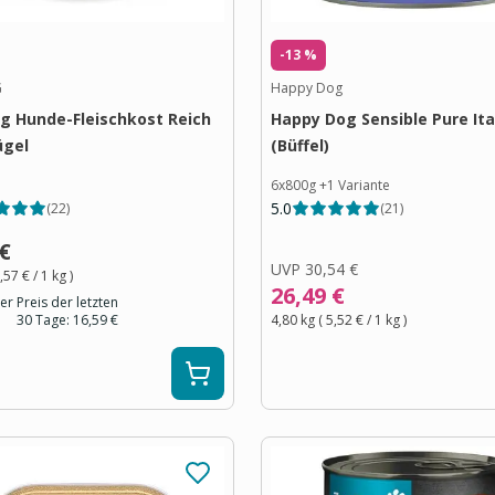
-13 %
G
Happy Dog
g Hunde-Fleischkost Reich
Happy Dog Sensible Pure Ita
ügel
(Büffel)
6x800g
+
1
Variante
5.0
(
22
)
(
21
)
 €
UVP
30,54 €
,57 €
/ 1
kg
)
26,49 €
er Preis der letzten
30 Tage:
16,59 €
4,80 kg
(
5,52 €
/ 1
kg
)