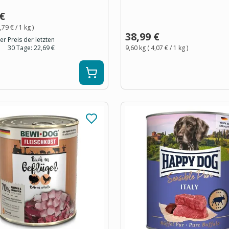
 €
,79 €
/ 1
kg
)
38,99 €
er Preis der letzten
30 Tage:
22,69 €
9,60 kg
(
4,07 €
/ 1
kg
)