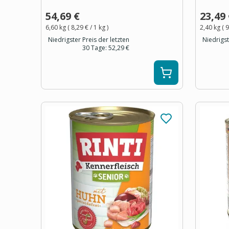
54,69 €
23,49
6,60 kg
(
8,29 €
/ 1
kg
)
2,40 kg
(
9
Niedrigster Preis der letzten
Niedrigst
30 Tage:
52,29 €