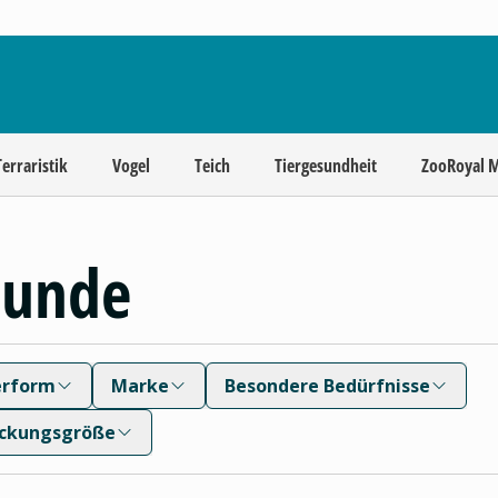
Terraristik
Vogel
Teich
Tiergesundheit
ZooRoyal 
Hunde
erform
Marke
Besondere Bedürfnisse
ckungsgröße