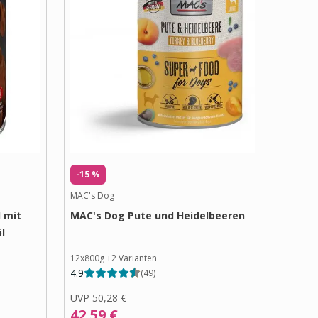
-15 %
MAC's Dog
 mit
MAC's Dog Pute und Heidelbeeren
l
12x800g
+
2
Varianten
4.9
(
49
)
UVP
50,28 €
42,59 €