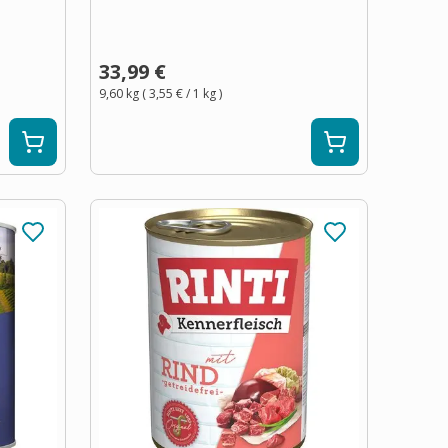
33,99 €
9,60 kg
(
3,55 €
/ 1
kg
)