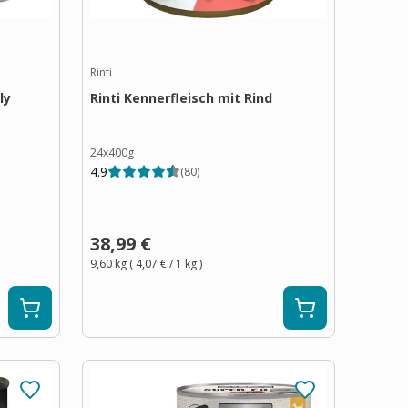
Rinti
ly
Rinti Kennerfleisch mit Rind
24x400g
4.9
(
80
)
38,99 €
9,60 kg
(
4,07 €
/ 1
kg
)