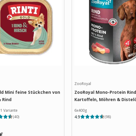
ZooRoyal
old Mini feine Stückchen von
ZooRoyal Mono-Protein Rind
& Rind
Kartoffeln, Möhren & Distelö
+
1
Variante
6x400g
4.9
(
40
)
(
98
)
 €