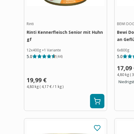
Rinti
BEWI DO
Rinti Kennerfleisch Senior mit Huhn
Bewi Do
gf
an Gefl
12x400g
+
1
Variante
6x800g
5.0
5.0
(
44
)
17,09
4,80 kg
(
3
19,99 €
Niedrigst
4,80 kg
(
4,17 €
/ 1
kg
)