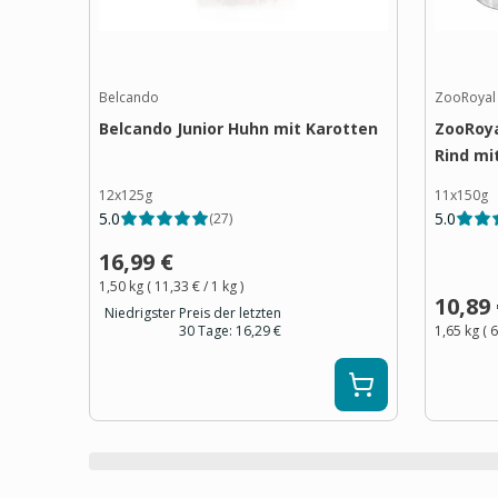
Belcando
ZooRoyal
Belcando Junior Huhn mit Karotten
ZooRoya
Rind mi
12x125g
11x150g
5.0
5.0
(
27
)
16,99 €
1,50 kg
(
11,33 €
/ 1
kg
)
10,89
Niedrigster Preis der letzten
30 Tage:
16,29 €
1,65 kg
(
6