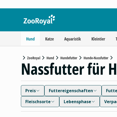
Hund
Katze
Aquaristik
Kleintier
ZooRoyal
Hund
Hundefutter
Hunde-Nassfutter
Nassfutter für 
Preis
Futtereigenschaften
Futt
Fleischsorte
Lebensphase
Verpa