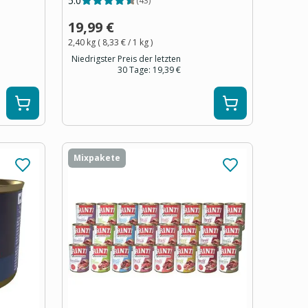
5.0
(
43
)
19,99 €
2,40 kg
(
8,33 €
/ 1
kg
)
Niedrigster Preis der letzten
30 Tage:
19,39 €
Mixpakete