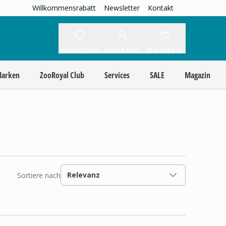
Willkommensrabatt
Newsletter
Kontakt
Wunschliste
Mein Konto
Warenkorb
Marken
ZooRoyal Club
Services
SALE
Magazin
Relevanz
Sortiere nach