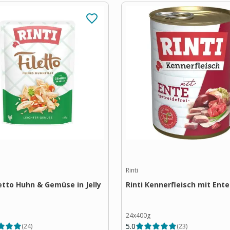
Rinti
letto Huhn & Gemüse in Jelly
Rinti Kennerfleisch mit Ente
24x400g
5.0
(
24
)
(
23
)