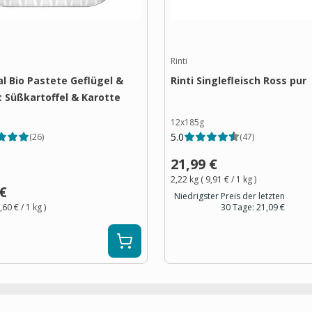
Rinti
l Bio Pastete Geflügel &
Rinti Singlefleisch Ross pur
t Süßkartoffel & Karotte
12x185g
5.0
(
26
)
(
47
)
21,99 €
2,22 kg
(
9,91 €
/ 1
kg
)
 €
Niedrigster Preis der letzten
,60 €
/ 1
kg
)
30 Tage:
21,09 €