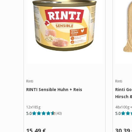
Rinti
Rinti
RINTI Sensible Huhn + Reis
Rinti G
Hirsch 
12x185g
48x100g
5.0
5.0
(
40
)
15,49 €
30,39