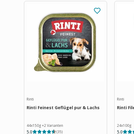
Rinti
Rinti
Rinti Feinest Geflügel pur & Lachs
Rinti Fi
44x150g
+
2
Varianten
24x100g
5.0
5.0
(
35
)