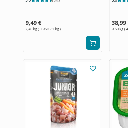
5.0
5.0
(
62
)
9,49 €
38,99
2,40 kg
(
3,96 €
/ 1
kg
)
9,60 kg
(
4