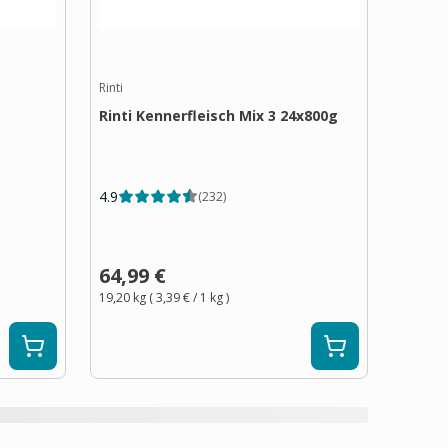
Rinti
Rinti Kennerfleisch Mix 3 24x800g
4.9
(
232
)
64,99 €
19,20 kg
(
3,39 €
/ 1
kg
)