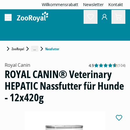
Willkommensrabatt
Newsletter
Kontakt
...
ZooRoyal
Nassfutter
Royal Canin
4.9
(
104
)
ROYAL CANIN® Veterinary
HEPATIC Nassfutter für Hunde
- 12x420g