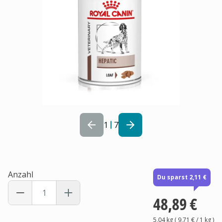
1
7
Anzahl
Du sparst 2,11 €
48,89 €
5,04 kg
(
9,71 €
/ 1
kg
)