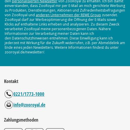
den
personalisierten Newsletter
von ZooRoyal zu erhalten. Ich bin damit
einverstanden, dass ZooRoyal mir per E-Mail an mich gerichtete Werbung
zu Produkten, Dienstleistungen, Aktionen und Zufriedenheitsbefragungen
von ZooRoyal und
anderen Unternehmen der REWE Group
zusendet.
ZooRoyal darf zur Werbeoptimierung die Öffnung der E-Mails sowie
Klicks auf enthaltene Links erheben und analysieren. Zu diesem Zweck
verarbeitet ZooRoyal meine personenbezogenen Daten. Nähere
Informationen zur Verarbeitung meiner Daten kann ich
den Datenschutzhinweisen entnehmen. Diese Einwilligung kann ich
jederzeit mit Wirkung für die Zukunft widerrufen, z.B. per Abmeldelink am
Ende eines jeden Newsletters. Weitere Informationen findest du unter
zooroyal.de/newsletter/.
Kontakt
0221/1773-1000
info@zooroyal.de
Zahlungsmethoden