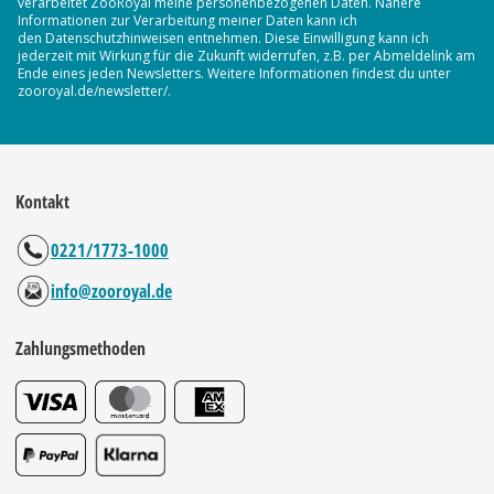
verarbeitet ZooRoyal meine personenbezogenen Daten. Nähere
Informationen zur Verarbeitung meiner Daten kann ich
den Datenschutzhinweisen entnehmen. Diese Einwilligung kann ich
jederzeit mit Wirkung für die Zukunft widerrufen, z.B. per Abmeldelink am
Ende eines jeden Newsletters. Weitere Informationen findest du unter
zooroyal.de/newsletter/.
Kontakt
0221/1773-1000
info@zooroyal.de
Zahlungsmethoden