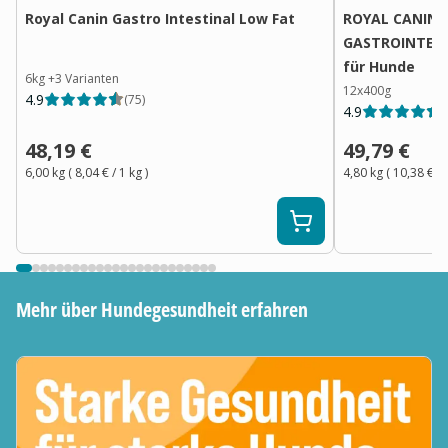
Royal Canin Gastro Intestinal Low Fat
ROYAL CANIN®
GASTROINTEST
für Hunde
6kg
+
3
Varianten
12x400g
4.9
(
75
)
4.9
(
48,19 €
49,79 €
6,00 kg
(
8,04 €
/ 1
kg
)
4,80 kg
(
10,38 €
/ 
Mehr über Hundegesundheit erfahren