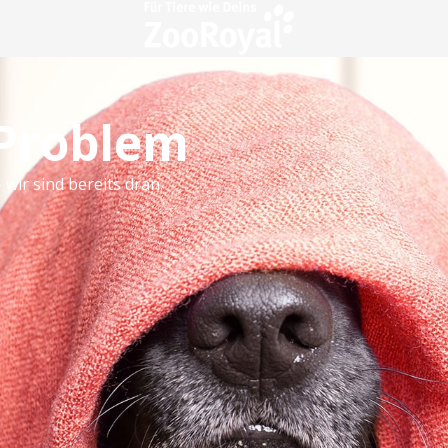
 Problem
 wir sind bereits dran.