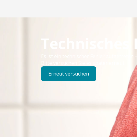
Technisches
Es ist ein technischer Fehler aufgetreten –
Bitte versuchen Sie es später erneut.
Erneut versuchen