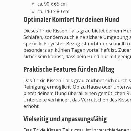
ca. 90 x 65 cm
ca. 110 x 80 cm
Optimaler Komfort für deinen Hund
Dieses Trixie Kissen Talis grau bietet deinem 
Schlafen, sondern auch eine sichere Umgebung a
spezielle Polyester-Bezug ist nicht nur schnell 
besonders an kühlen Tagen vorteilhaft ist. Zudem
sicher sein kannst, dass dein Hund nur mit geei
Praktische Features für den Alltag
Das Trixie Kissen Talis grau zeichnet sich durc
Reinigung ermöglicht. Ob zu Hause oder unterwegs
bietet deinem Hund überall einen gemütlichen Ru
Unterseite verhindert das Verrutschen des Kisse
erhöht.
Vielseitig und anpassungsfähig
Das Trixie Kissen Talis grau ist in verschiedenen