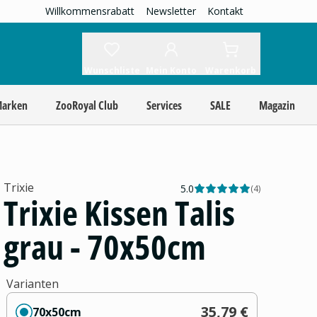
Willkommensrabatt
Newsletter
Kontakt
Wunschliste
Mein Konto
Warenkorb
Marken
ZooRoyal Club
Services
SALE
Magazin
Trixie
5.0
(
4
)
Trixie Kissen Talis
grau - 70x50cm
Varianten
35,79 €
70x50cm