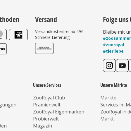
thoden
Versand
Folge uns 
Versandkostenfrei ab 49€
Bleibe mit u
Schnelle Lieferung
#zoosamme
#zooroyal
#tierliebe
Unsere Services
Unsere Märkte
ZooRoyal Club
Märkte
ngungen
Prämienwelt
Services im M
ZooRoyal Eigenmarken
ZooRoyal in 
Probierwelt
Markt
den
Magazin