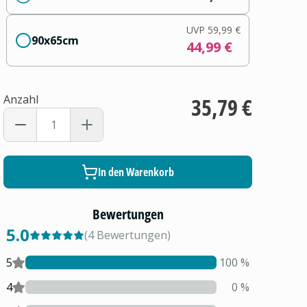
UVP
59,99 €
90x65cm
44,99 €
Anzahl
35,79 €
In den Warenkorb
Bewertungen
5.0
(
4
Bewertungen
)
5
100
%
4
0
%