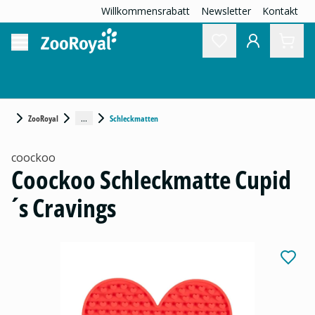
Willkommensrabatt
Newsletter
Kontakt
...
ZooRoyal
Schleckmatten
coockoo
Coockoo Schleckmatte Cupid
´s Cravings