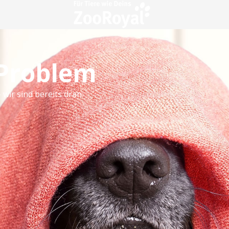
 Problem
 wir sind bereits dran.