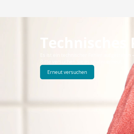
Technisches
Es ist ein technischer Fehler aufgetreten –
Bitte versuchen Sie es später erneut.
Erneut versuchen