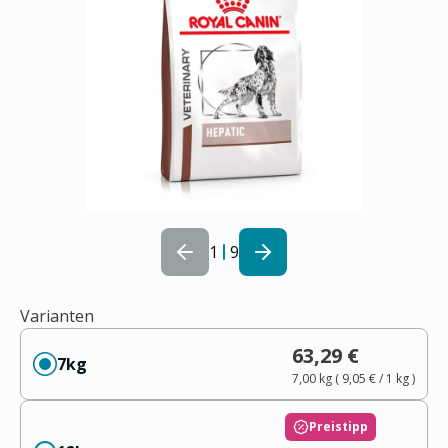
1
9
Varianten
63,29 €
7kg
7,00 kg
(
9,05 €
/ 1
kg
)
Preistipp