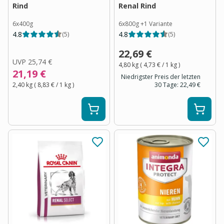
Rind
Renal Rind
6x400g
6x800g
+
1
Variante
4.8
4.8
(
5
)
(
5
)
22,69 €
UVP
25,74 €
4,80 kg
(
4,73 €
/ 1
kg
)
21,19 €
Niedrigster Preis der letzten
2,40 kg
(
8,83 €
/ 1
kg
)
30 Tage:
22,49 €