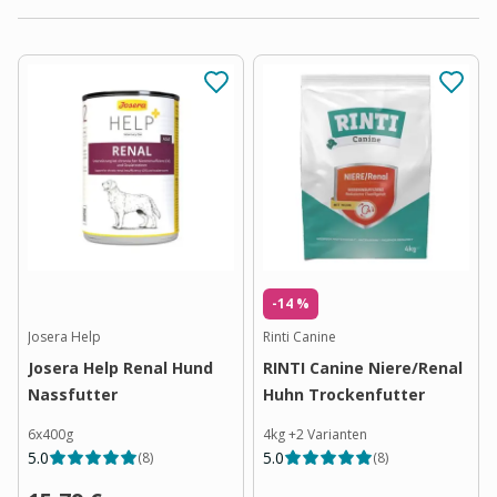
-14 %
Josera Help
Rinti Canine
Josera Help Renal Hund
RINTI Canine Niere/Renal
Nassfutter
Huhn Trockenfutter
6x400g
4kg
+
2
Varianten
5.0
5.0
(
8
)
(
8
)