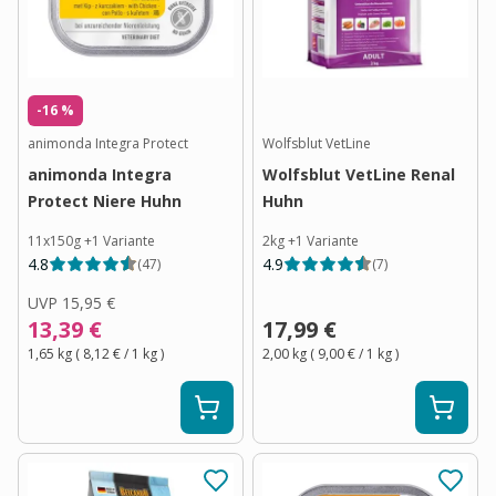
-16 %
animonda Integra Protect
Wolfsblut VetLine
animonda Integra
Wolfsblut VetLine Renal
Protect Niere Huhn
Huhn
11x150g
+
1
Variante
2kg
+
1
Variante
4.8
4.9
(
47
)
(
7
)
UVP
15,95 €
13,39 €
17,99 €
1,65 kg
(
8,12 €
/ 1
kg
)
2,00 kg
(
9,00 €
/ 1
kg
)