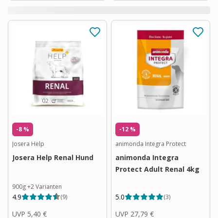
-8 %
-12 %
Josera Help
animonda Integra Protect
Josera Help Renal Hund
animonda Integra
Protect Adult Renal 4kg
900g
+
2
Varianten
4.9
5.0
(
9
)
(
3
)
UVP
5,40 €
UVP
27,79 €