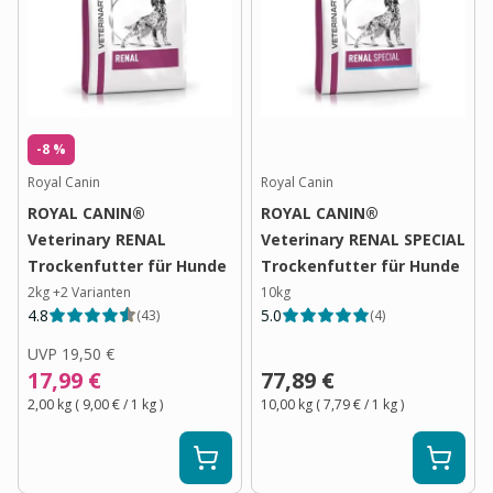
-8 %
Royal Canin
Royal Canin
ROYAL CANIN®
ROYAL CANIN®
Veterinary RENAL
Veterinary RENAL SPECIAL
Trockenfutter für Hunde
Trockenfutter für Hunde
2kg
+
2
Varianten
10kg
4.8
5.0
(
43
)
(
4
)
UVP
19,50 €
17,99 €
77,89 €
2,00 kg
(
9,00 €
/ 1
kg
)
10,00 kg
(
7,79 €
/ 1
kg
)