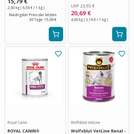
15,79 €
UVP
23,95 €
2,40 kg
(
6,58 €
/ 1
kg
)
20,69 €
Niedrigster Preis der letzten
30 Tage:
15,09 €
4,00 kg
(
5,18 €
/ 1
kg
)
Royal Canin
Wolfsblut VetLine
ROYAL CANIN®
Wolfsblut VetLine Renal -