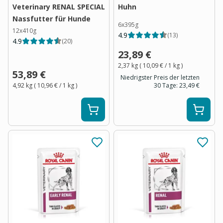
Veterinary RENAL SPECIAL
Huhn
Nassfutter für Hunde
6x395g
12x410g
4.9
(
13
)
4.9
(
20
)
23,89 €
2,37 kg
(
10,09 €
/ 1
kg
)
53,89 €
Niedrigster Preis der letzten
4,92 kg
(
10,96 €
/ 1
kg
)
30 Tage:
23,49 €