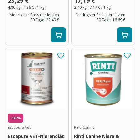
23,29 €
17,19 €
4,80 kg
(
4,86 €
/ 1
kg
)
2,40 kg
(
7,17 €
/ 1
kg
)
Niedrigster Preis der letzten
Niedrigster Preis der letzten
30 Tage:
22,49 €
30 Tage:
16,69 €
-18 %
Escapure Vet
Rinti Canine
Escapure VET-Nierendiät
Rinti Canine Niere &