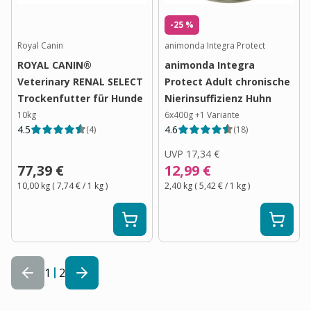
-25 %
Royal Canin
animonda Integra Protect
ROYAL CANIN®
animonda Integra
Veterinary RENAL SELECT
Protect Adult chronische
Trockenfutter für Hunde
Nierinsuffizienz Huhn
10kg
6x400g
+
1
Variante
4.5
4.6
(
4
)
(
18
)
UVP
17,34 €
77,39 €
12,99 €
10,00 kg
(
7,74 €
/ 1
kg
)
2,40 kg
(
5,42 €
/ 1
kg
)
1
2