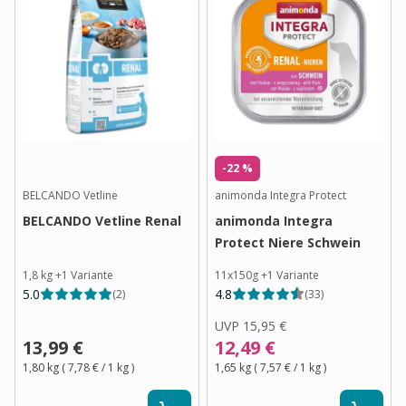
-22 %
BELCANDO Vetline
animonda Integra Protect
BELCANDO Vetline Renal
animonda Integra
Protect Niere Schwein
1,8 kg
+
1
Variante
11x150g
+
1
Variante
5.0
4.8
(
2
)
(
33
)
UVP
15,95 €
13,99 €
12,49 €
1,80 kg
(
7,78 €
/ 1
kg
)
1,65 kg
(
7,57 €
/ 1
kg
)