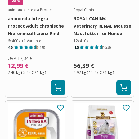
-25 %
animonda Integra Protect
Royal Canin
animonda Integra
ROYAL CANIN®
Protect Adult chronische
Veterinary RENAL Mousse
Niereninsuffizienz Rind
Nassfutter für Hunde
6x400g
+
1
Variante
12x410g
4.8
4.8
(
18
)
(
28
)
UVP
17,34 €
12,99 €
56,39 €
2,40 kg
(
5,42 €
/ 1
kg
)
4,92 kg
(
11,47 €
/ 1
kg
)