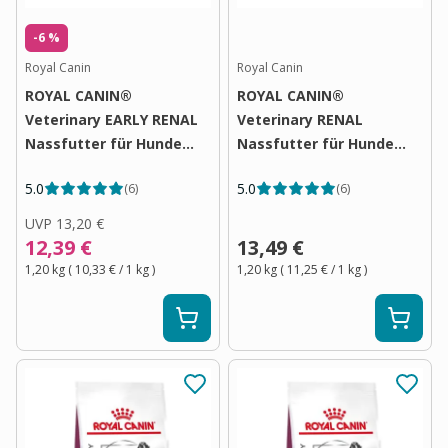
-6 %
Royal Canin
Royal Canin
ROYAL CANIN®
ROYAL CANIN®
Veterinary EARLY RENAL
Veterinary RENAL
Nassfutter für Hunde
Nassfutter für Hunde
12x100g
12x100g
5.0
5.0
(
6
)
(
6
)
UVP
13,20 €
12,39 €
13,49 €
1,20 kg
(
10,33 €
/ 1
kg
)
1,20 kg
(
11,25 €
/ 1
kg
)