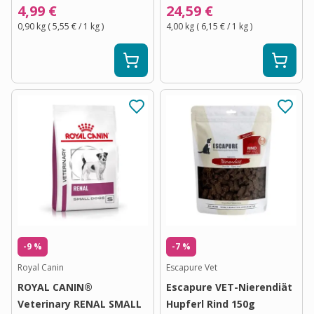
4,99 €
24,59 €
0,90 kg
(
5,55 €
/ 1
kg
)
4,00 kg
(
6,15 €
/ 1
kg
)
-9 %
-7 %
Royal Canin
Escapure Vet
ROYAL CANIN®
Escapure VET-Nierendiät
Veterinary RENAL SMALL
Hupferl Rind 150g