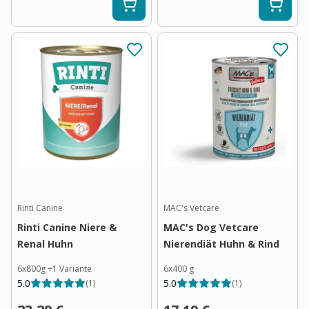
Rinti Canine
MAC's Vetcare
Rinti Canine Niere &
MAC's Dog Vetcare
Renal Huhn
Nierendiät Huhn & Rind
6x800g
+
1
Variante
6x400 g
5.0
5.0
(
1
)
(
1
)