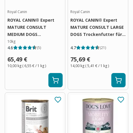
Royal Canin
Royal Canin
ROYAL CANIN® Expert
ROYAL CANIN® Expert
MATURE CONSULT
MATURE CONSULT LARGE
MEDIUM DOGS
DOGS Trockenfutter für
Trockenfutter für Hunde
Hunde 14kg
10kg
4.6
4.7
(
5
)
(
21
)
65,49 €
75,69 €
10,00 kg
(
6,55 €
/ 1
kg
)
14,00 kg
(
5,41 €
/ 1
kg
)