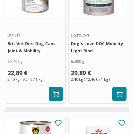
Brit Vet
Dog's Love
Brit Vet Diet Dog Cans
Dog's Love DOC Mobility
Joint & Mobility
Light Rind
6 x 400 g
6x400 g
22,89 €
29,89 €
2,40 kg
(
9,54 €
/ 1
kg
)
2,40 kg
(
12,46 €
/ 1
kg
)