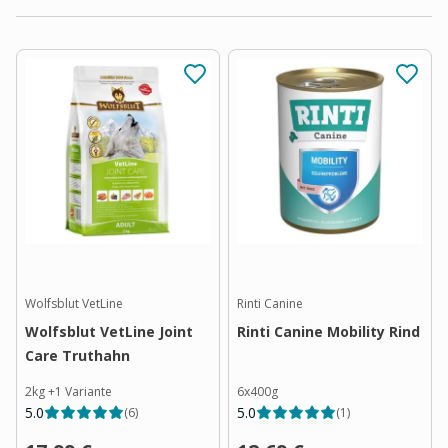
Wolfsblut VetLine
Rinti Canine
Wolfsblut VetLine Joint
Rinti Canine Mobility Rind
Care Truthahn
2kg
+
1
Variante
6x400g
5.0
5.0
(
6
)
(
1
)