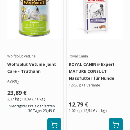
Wolfsblut VetLine
Royal Canin
Wolfsblut VetLine Joint
ROYAL CANIN® Expert
Care - Truthahn
MATURE CONSULT
Nassfutter für Hunde
6x395g
12x85g
+
1
Variante
23,89 €
2,37 kg
(
10,09 €
/ 1
kg
)
12,79 €
Niedrigster Preis der letzten
30 Tage:
23,49 €
1,02 kg
(
12,54 €
/ 1
kg
)