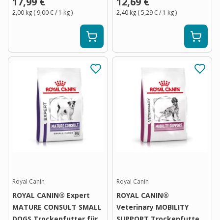
17,99 €
12,69 €
2,00 kg
(
9,00 €
/ 1
kg
)
2,40 kg
(
5,29 €
/ 1
kg
)
Royal Canin
Royal Canin
ROYAL CANIN® Expert
ROYAL CANIN®
MATURE CONSULT SMALL
Veterinary MOBILITY
DOGS Trockenfutter für
SUPPORT Trockenfutter