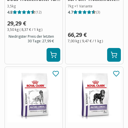
Hunde
für Hunde
3,5kg
7kg
+
1
Variante
4.8
4.7
(
12
)
(
3
)
29,29 €
3,50 kg
(
8,37 €
/ 1
kg
)
66,29 €
Niedrigster Preis der letzten
30 Tage:
27,99 €
7,00 kg
(
9,47 €
/ 1
kg
)