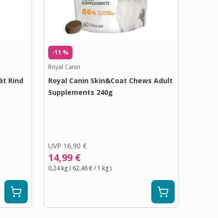
-11 %
Royal Canin
ät Rind
Royal Canin Skin&Coat Chews Adult
Supplements 240g
UVP
16,90 €
14,99 €
0,24 kg
(
62,46 €
/ 1
kg
)