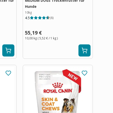
ter für
MEDIUM DOGS Trockenfutter für
Hunde
10kg
4.5
(
8
)
55,19 €
10,00 kg
(
5,52 €
/ 1
kg
)