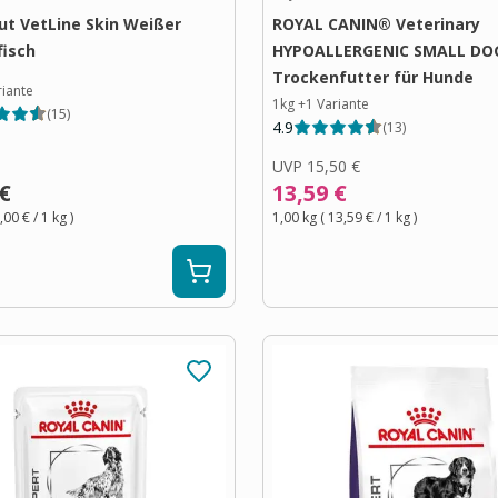
ut VetLine Skin Weißer
ROYAL CANIN® Veterinary
isch
HYPOALLERGENIC SMALL DO
Trockenfutter für Hunde
riante
1kg
+
1
Variante
(
15
)
4.9
(
13
)
UVP
15,50 €
 €
13,59 €
,00 €
/ 1
kg
)
1,00 kg
(
13,59 €
/ 1
kg
)