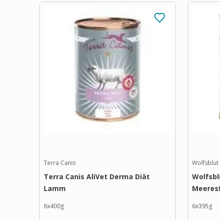
Terra Canis
Wolfsblut
Terra Canis AliVet Derma Diät
Wolfsbl
Lamm
Meeresf
6x400g
6x395g