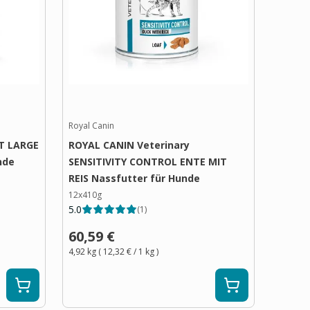
Royal Canin
T LARGE
ROYAL CANIN Veterinary
nde
SENSITIVITY CONTROL ENTE MIT
REIS Nassfutter für Hunde
12x410g
5.0
(
1
)
60,59 €
4,92 kg
(
12,32 €
/ 1
kg
)