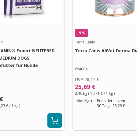
-9 %
in
Terra Canis
CANIN® Expert NEUTERED
Terra Canis AliVet Derma Di
MEDIUM DOGS
futter für Hunde
6x400g
UVP
28,14 €
25,69 €
2,40 kg
(
10,71 €
/ 1
kg
)
 €
Niedrigster Preis der letzten
,23 €
/ 1
kg
)
30 Tage:
25,29 €