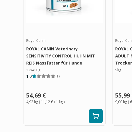
Royal Canin
Royal Can
ROYAL CANIN Veterinary
ROYAL 
SENSITIVITY CONTROL HUHN MIT
ADULT 
REIS Nassfutter für Hunde
Trocken
12x410g
9kg
1.0
(
1
)
54,69 €
55,99
4,92 kg
(
11,12 €
/ 1
kg
)
9,00 kg
(
6