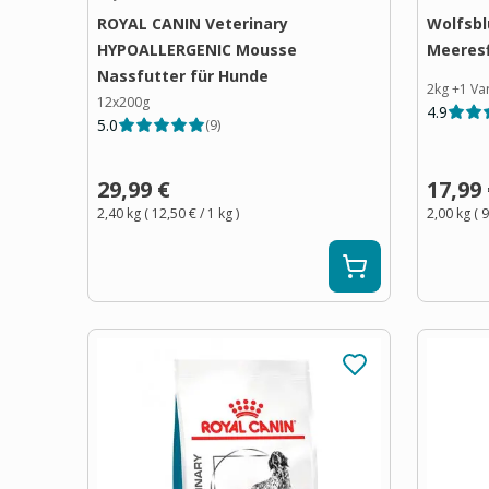
ROYAL CANIN Veterinary
Wolfsbl
HYPOALLERGENIC Mousse
Meeresf
Nassfutter für Hunde
2kg
+
1
Va
12x200g
4.9
5.0
(
9
)
29,99 €
17,99
2,40 kg
(
12,50 €
/ 1
kg
)
2,00 kg
(
9