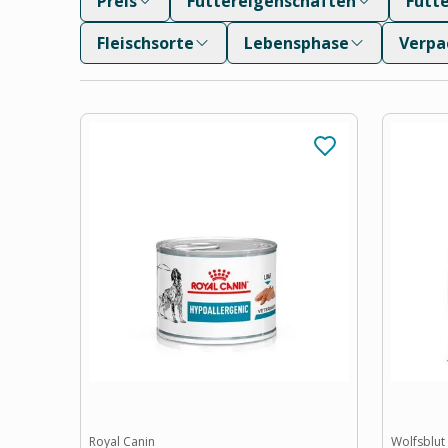
Preis
Futtereigenschaften
Futt
Fleischsorte
Lebensphase
Verpa
Royal Canin
Wolfsblut