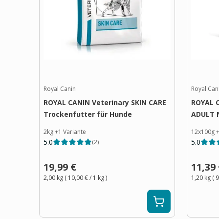
Royal Canin
Royal Can
ROYAL CANIN Veterinary SKIN CARE
ROYAL 
Trockenfutter für Hunde
ADULT N
2kg
+
1
Variante
12x100g
5.0
5.0
(
2
)
19,99 €
11,39
2,00 kg
(
10,00 €
/ 1
kg
)
1,20 kg
(
9