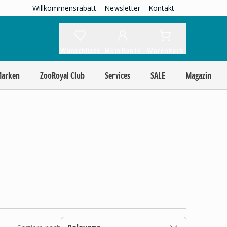
Willkommensrabatt
Newsletter
Kontakt
Wunschliste
Mein Konto
Warenkorb
Marken
ZooRoyal Club
Services
SALE
Magazin