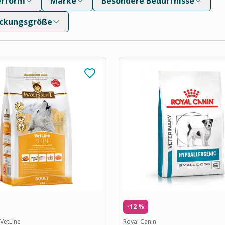
erform
Marke
Besondere Bedürfnisse
ckungsgröße
-12 %
 VetLine
Royal Canin