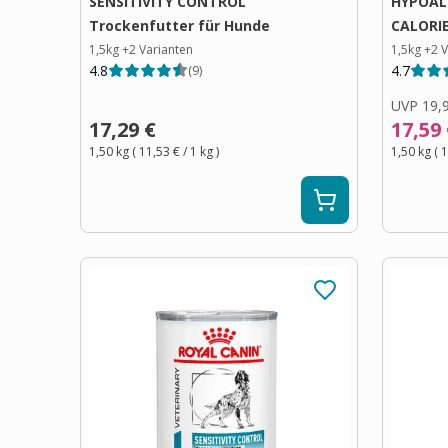
SENSITIVITY CONTROL
HYPOAL
Trockenfutter für Hunde
CALORIE
1,5kg
+
2
Varianten
1,5kg
+
2
V
4.8
4.7
(
9
)
UVP
19,
17,29 €
17,59
1,50 kg
(
11,53 €
/ 1
kg
)
1,50 kg
(
1