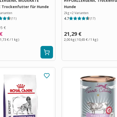
LERGENIC MODERATE
HYPOALLERGENIC Trockenfut
 Trockenfutter für Hunde
Hunde
arianten
2kg
+
2
Varianten
4.7
(
11
)
(
17
)
95 €
 €
21,29 €
1,73 €
/ 1
kg
)
2,00 kg
(
10,65 €
/ 1
kg
)