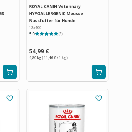
ROYAL CANIN Veterinary
GS
HYPOALLERGENIC Mousse
Nassfutter für Hunde
12x400
5.0
(
3
)
54,99 €
4,80 kg
(
11,46 €
/ 1
kg
)