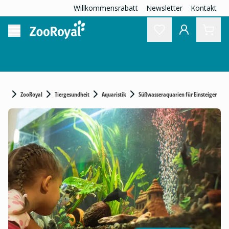
Willkommensrabatt
Newsletter
Kontakt
ZooRoyal
Tiergesundheit
Aquaristik
Süßwasseraquarien für Einsteiger