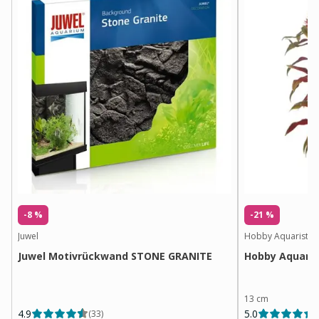
-8 %
-21 %
Juwel
Hobby Aquaristik
Juwel Motivrückwand STONE GRANITE
Hobby Aquari
13 cm
4.9
5.0
(
33
)
(