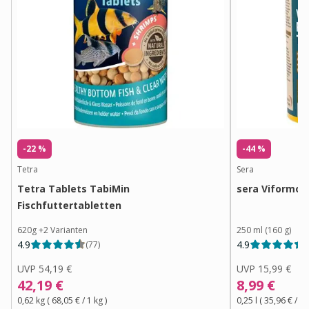
-22 %
-44 %
Tetra
Sera
Tetra Tablets TabiMin
sera Viformo 
Fischfuttertabletten
620g
+
2
Varianten
250 ml (160 g)
4.9
4.9
(
77
)
(
UVP
54,19 €
UVP
15,99 €
42,19 €
8,99 €
0,62 kg
(
68,05 €
/ 1
kg
)
0,25 l
(
35,96 €
/ 1
l