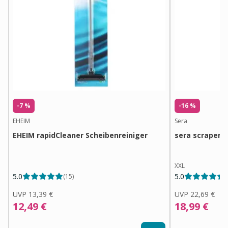
-7 %
-16 %
EHEIM
Sera
EHEIM rapidCleaner Scheibenreiniger
sera scraper S
XXL
5.0
5.0
(
15
)
(
UVP
13,39 €
UVP
22,69 €
12,49 €
18,99 €