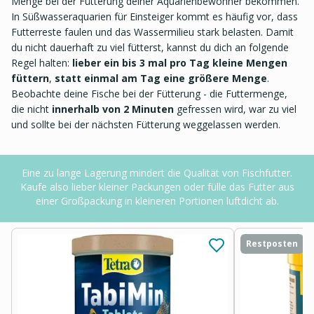
Menge bei der Fütterung deiner Aquarienbewohner bekommen.
In Süßwasseraquarien für Einsteiger kommt es häufig vor, dass
Futterreste faulen und das Wassermilieu stark belasten. Damit
du nicht dauerhaft zu viel fütterst, kannst du dich an folgende
Regel halten:
lieber ein bis 3 mal pro Tag kleine Mengen
füttern
,
statt einmal am Tag eine größere Menge
.
Beobachte deine Fische bei der Fütterung - die Futtermenge,
die nicht
innerhalb von 2 Minuten
gefressen wird, war zu viel
und sollte bei der nächsten Fütterung weggelassen werden.
Eine zu lange Lagerung mindert die Qualität von Fischfutter.
Kaufe also lieber kleiner Packungen oder fülle das Futter aus
einer Großpackung in kleineren Portionen luftdicht ab.
Restposten