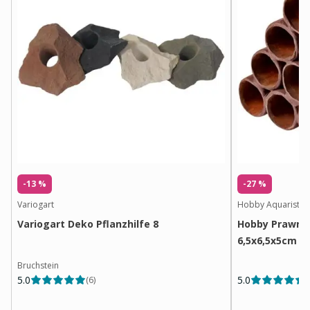
-13 %
-27 %
Variogart
Hobby Aquaristik
Variogart Deko Pflanzhilfe 8
Hobby Prawn P
6,5x6,5x5cm
Bruchstein
5.0
5.0
(
6
)
(