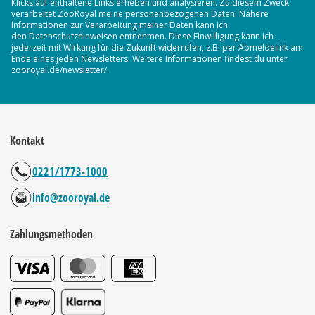
Klicks auf enthaltene Links erheben und analysieren. Zu diesem Zweck
verarbeitet ZooRoyal meine personenbezogenen Daten. Nähere
Informationen zur Verarbeitung meiner Daten kann ich
den Datenschutzhinweisen entnehmen. Diese Einwilligung kann ich
jederzeit mit Wirkung für die Zukunft widerrufen, z.B. per Abmeldelink am
Ende eines jeden Newsletters. Weitere Informationen findest du unter
zooroyal.de/newsletter/.
Kontakt
0221/1773-1000
info@zooroyal.de
Zahlungsmethoden