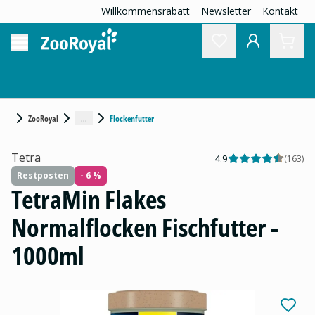
Willkommensrabatt
Newsletter
Kontakt
...
ZooRoyal
Flockenfutter
Tetra
4.9
(
163
)
Restposten
- 6 %
TetraMin Flakes
Normalflocken Fischfutter -
1000ml