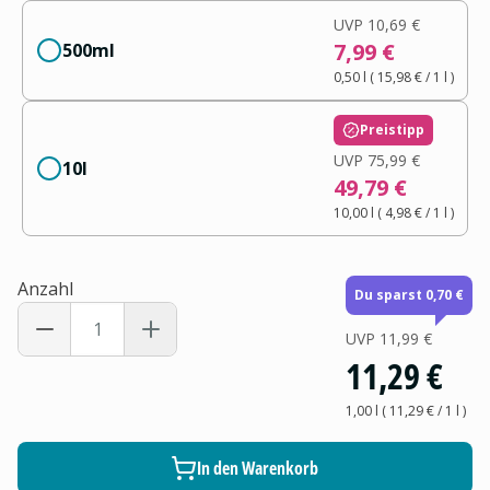
UVP
10,69 €
7,99 €
500ml
0,50 l
(
15,98 €
/ 1
l
)
Preistipp
UVP
75,99 €
10l
49,79 €
10,00 l
(
4,98 €
/ 1
l
)
Anzahl
Du sparst 0,70 €
UVP
11,99 €
11,29 €
1,00 l
(
11,29 €
/ 1
l
)
In den Warenkorb