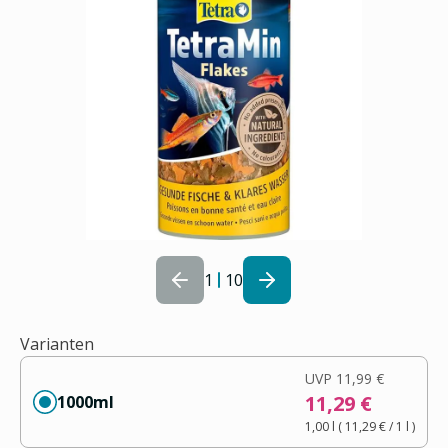
1
10
Varianten
UVP
11,99 €
11,29 €
1000ml
1,00 l
(
11,29 €
/ 1
l
)