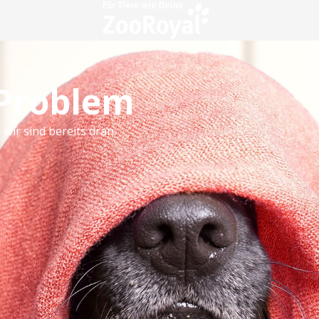
 Problem
 wir sind bereits dran.