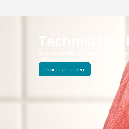
Technisches
Es ist ein technischer Fehler aufgetreten –
Bitte versuchen Sie es später erneut.
Erneut versuchen