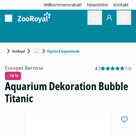
Willkommensrabatt
Newsletter
Kontakt
...
ZooRoyal
Figuren & Gegenstände
Europet Bernina
4.7
(
16
)
- 16 %
Aquarium Dekoration Bubble
Titanic