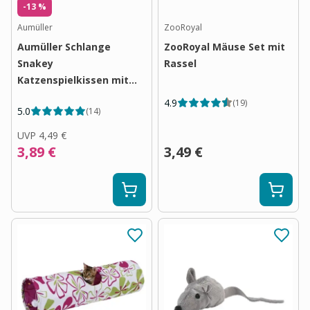
-13 %
Aumüller
ZooRoyal
Aumüller Schlange
ZooRoyal Mäuse Set mit
Snakey
Rassel
Katzenspielkissen mit
Baldrianwurzel und
4.9
(
19
)
5.0
(
14
)
Dinkelspelz
UVP
4,49 €
3,89 €
3,49 €