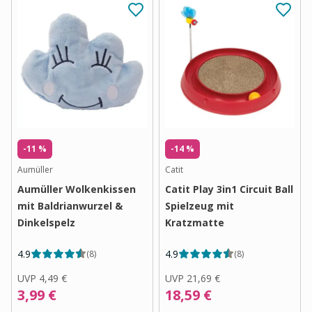
-11 %
-14 %
Aumüller
Catit
Aumüller Wolkenkissen
Catit Play 3in1 Circuit Ball
mit Baldrianwurzel &
Spielzeug mit
Dinkelspelz
Kratzmatte
4.9
4.9
(
8
)
(
8
)
UVP
4,49 €
UVP
21,69 €
3,99 €
18,59 €