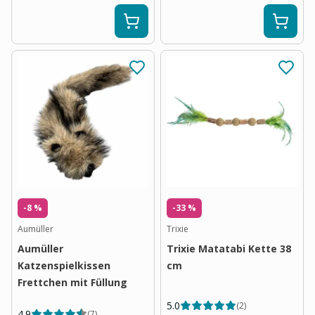
-8 %
-33 %
Aumüller
Trixie
Aumüller
Trixie Matatabi Kette 38
Katzenspielkissen
cm
Frettchen mit Füllung
5.0
(
2
)
4.9
(
7
)