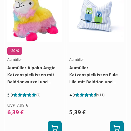
-20 %
Aumüller
Aumüller
Aumüller Alpaka Angie
Aumüller
Katzenspielkissen mit
Katzenspielkissen Eule
Baldrianwurzel und
Lilo mit Baldrian und
Dinkelspelz
Dinkelspelz
5.0
4.9
(
7
)
(
11
)
UVP
7,99 €
6,39 €
5,39 €