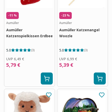
-11 %
-23 %
Aumüller
Aumüller
Aumüller
Aumüller Katzenangel
Katzenspielkissen Erdbeeren
Woozle
5.0
5.0
(
3
)
(
3
)
UVP
6,49 €
UVP
6,99 €
5,79 €
5,39 €