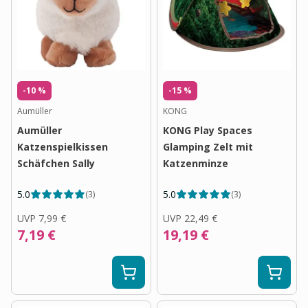
-10 %
-15 %
Aumüller
KONG
Aumüller
KONG Play Spaces
Katzenspielkissen
Glamping Zelt mit
Schäfchen Sally
Katzenminze
5.0
5.0
(
3
)
(
3
)
UVP
7,99 €
UVP
22,49 €
7,19 €
19,19 €