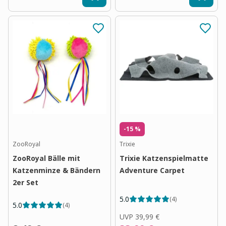
-15 %
ZooRoyal
Trixie
ZooRoyal Bälle mit
Trixie Katzenspielmatte
Katzenminze & Bändern
Adventure Carpet
2er Set
5.0
(
4
)
5.0
(
4
)
UVP
39,99 €