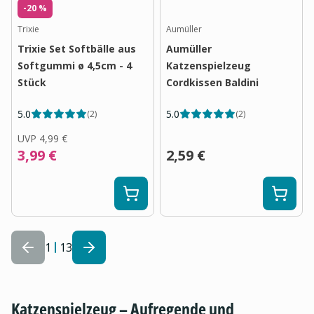
-20 %
Trixie
Aumüller
Trixie Set Softbälle aus
Aumüller
Softgummi ø 4,5cm - 4
Katzenspielzeug
Stück
Cordkissen Baldini
5.0
5.0
(
2
)
(
2
)
UVP
4,99 €
3,99 €
2,59 €
1
13
Katzenspielzeug – Aufregende und