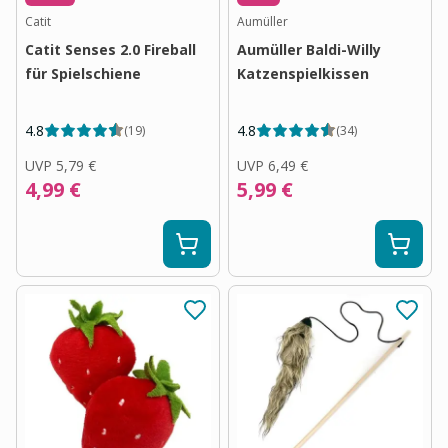
Catit
Aumüller
Catit Senses 2.0 Fireball
Aumüller Baldi-Willy
für Spielschiene
Katzenspielkissen
4.8
4.8
(
19
)
(
34
)
UVP
5,79 €
UVP
6,49 €
4,99 €
5,99 €