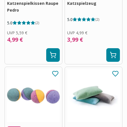
Katzenspielkissen Raupe
Katzspielzeug
Pedro
5.0
(
2
)
5.0
(
2
)
UVP
5,59 €
UVP
4,99 €
4,99 €
3,99 €