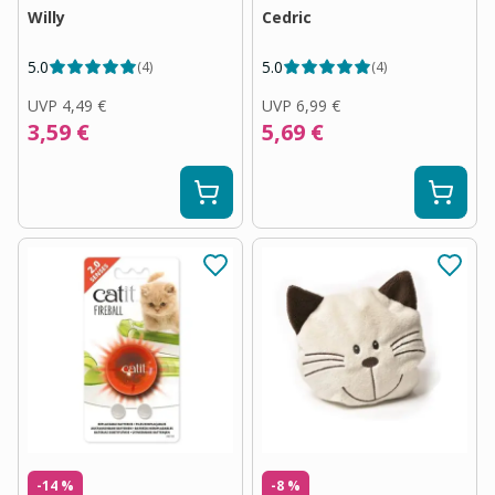
Willy
Cedric
5.0
5.0
(
4
)
(
4
)
UVP
4,49 €
UVP
6,99 €
3,59 €
5,69 €
-14 %
-8 %