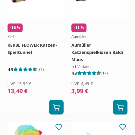
-16 %
-11 %
Kerbl
Aumüller
KERBL FLOWER Katzen-
Aumüller
Spieltunnel
Katzenspielkissen Baldi
Maus
+
1
Variante
4.9
(
31
)
4.9
(
17
)
UVP
15,99 €
UVP
4,49 €
13,49 €
3,99 €