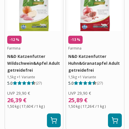
-12 %
-13 %
Farmina
Farmina
N&D Katzenfutter
N&D Katzenfutter
Wildschwein&Apfel Adult
Huhn&Granatapfel Adult
getreidefrei
getreidefrei
1,5kg
+
1
Variante
1,5kg
+
1
Variante
5.0
5.0
(
27
)
(
27
)
UVP
29,90 €
UVP
29,90 €
26,39 €
25,89 €
1,50 kg
(
17,60 €
/ 1
kg
)
1,50 kg
(
17,26 €
/ 1
kg
)