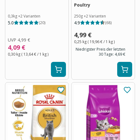
Poultry
0,3kg
+
2
Varianten
250g
+
2
Varianten
5.0
4.9
(
20
)
(
68
)
4,99 €
UVP
4,99 €
0,25 kg
(
19,96 €
/ 1
kg
)
4,09 €
Niedrigster Preis der letzten
0,30 kg
(
13,64 €
/ 1
kg
)
30 Tage:
4,69 €