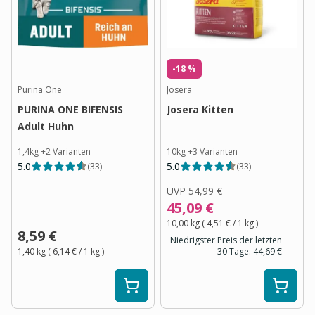
-18 %
Purina One
Josera
PURINA ONE BIFENSIS
Josera Kitten
Adult Huhn
1,4kg
+
2
Varianten
10kg
+
3
Varianten
5.0
5.0
(
33
)
(
33
)
UVP
54,99 €
45,09 €
10,00 kg
(
4,51 €
/ 1
kg
)
8,59 €
Niedrigster Preis der letzten
1,40 kg
(
6,14 €
/ 1
kg
)
30 Tage:
44,69 €