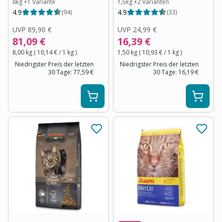
8kg
+
1
Variante
1,5kg
+
2
Varianten
4.9
4.9
(
94
)
(
33
)
UVP
89,90 €
UVP
24,99 €
81,09 €
16,39 €
8,00 kg
(
10,14 €
/ 1
kg
)
1,50 kg
(
10,93 €
/ 1
kg
)
Niedrigster Preis der letzten
Niedrigster Preis der letzten
30 Tage:
77,59 €
30 Tage:
16,19 €