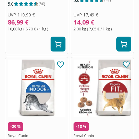
5.0
(
41
)
5.0
(
80
)
UVP
110,90 €
UVP
17,49 €
86,99 €
14,09 €
10,00 kg
(
8,70 €
/ 1
kg
)
2,00 kg
(
7,05 €
/ 1
kg
)
-20 %
-18 %
Royal Canin
Royal Canin