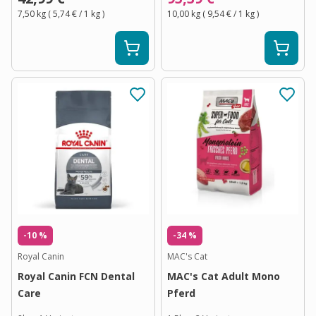
7,50 kg
(
5,74 €
/ 1
kg
)
10,00 kg
(
9,54 €
/ 1
kg
)
-10 %
-34 %
Royal Canin
MAC's Cat
Royal Canin FCN Dental
MAC's Cat Adult Mono
Care
Pferd