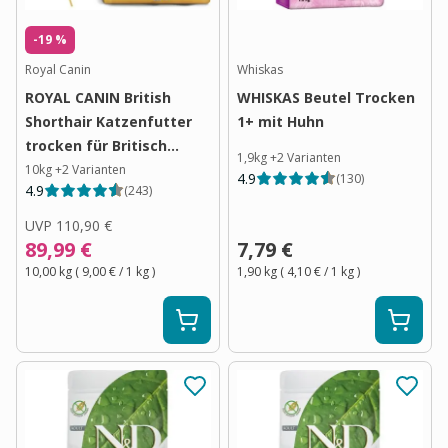
-19 %
Royal Canin
Whiskas
ROYAL CANIN British
WHISKAS Beutel Trocken
Shorthair Katzenfutter
1+ mit Huhn
trocken für Britisch
1,9kg
+
2
Varianten
Kurzhaar
10kg
+
2
Varianten
4.9
(
130
)
4.9
(
243
)
UVP
110,90 €
89,99 €
7,79 €
10,00 kg
(
9,00 €
/ 1
kg
)
1,90 kg
(
4,10 €
/ 1
kg
)