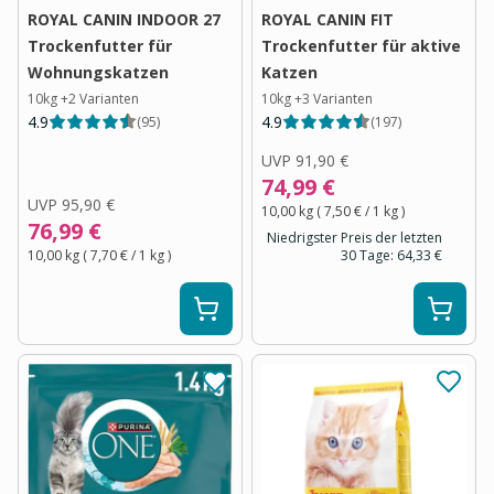
ROYAL CANIN INDOOR 27
ROYAL CANIN FIT
Trockenfutter für
Trockenfutter für aktive
Wohnungskatzen
Katzen
10kg
+
2
Varianten
10kg
+
3
Varianten
4.9
4.9
(
95
)
(
197
)
UVP
91,90 €
74,99 €
UVP
95,90 €
10,00 kg
(
7,50 €
/ 1
kg
)
76,99 €
Niedrigster Preis der letzten
10,00 kg
(
7,70 €
/ 1
kg
)
30 Tage:
64,33 €