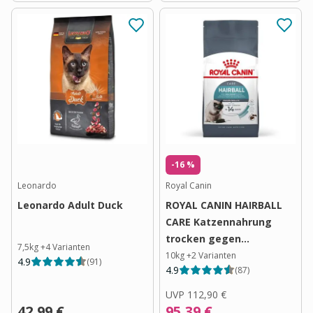
-16 %
Leonardo
Royal Canin
Leonardo Adult Duck
ROYAL CANIN HAIRBALL
CARE Katzennahrung
trocken gegen
7,5kg
+
4
Varianten
Haarballenbildung
10kg
+
2
Varianten
4.9
(
91
)
4.9
(
87
)
UVP
112,90 €
42,99 €
95,39 €