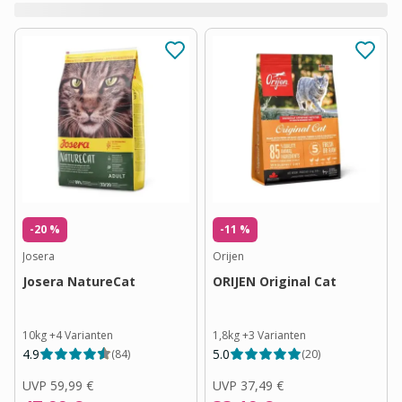
-20 %
-11 %
Josera
Orijen
Josera NatureCat
ORIJEN Original Cat
10kg
+
4
Varianten
1,8kg
+
3
Varianten
4.9
5.0
(
84
)
(
20
)
UVP
59,99 €
UVP
37,49 €