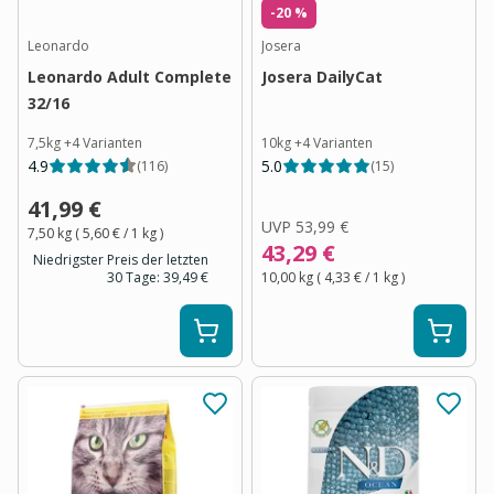
-20 %
Leonardo
Josera
Leonardo Adult Complete
Josera DailyCat
32/16
7,5kg
+
4
Varianten
10kg
+
4
Varianten
4.9
5.0
(
116
)
(
15
)
41,99 €
UVP
53,99 €
7,50 kg
(
5,60 €
/ 1
kg
)
43,29 €
Niedrigster Preis der letzten
30 Tage:
39,49 €
10,00 kg
(
4,33 €
/ 1
kg
)