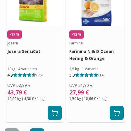
-17 %
-12 %
Josera
Farmina
Josera SensiCat
Farmina N & D Ocean
Hering & Orange
10kg
+
4
Varianten
1,5 kg
+
1
Variante
4.9
5.0
(
96
)
(
14
)
UVP
52,99 €
UVP
31,90 €
43,79 €
27,99 €
10,00 kg
(
4,38 €
/ 1
kg
)
1,50 kg
(
18,66 €
/ 1
kg
)