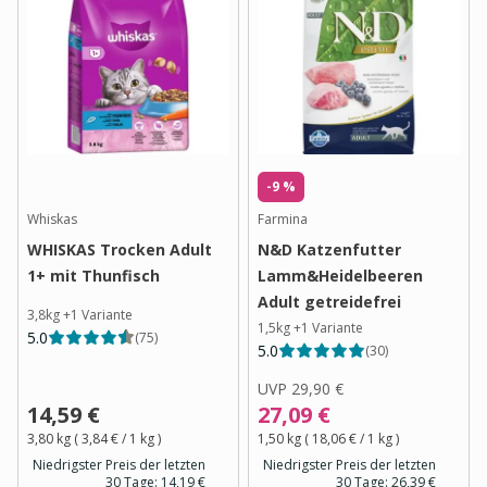
-9 %
Whiskas
Farmina
WHISKAS Trocken Adult
N&D Katzenfutter
1+ mit Thunfisch
Lamm&Heidelbeeren
Adult getreidefrei
3,8kg
+
1
Variante
1,5kg
+
1
Variante
5.0
(
75
)
5.0
(
30
)
UVP
29,90 €
14,59 €
27,09 €
3,80 kg
(
3,84 €
/ 1
kg
)
1,50 kg
(
18,06 €
/ 1
kg
)
Niedrigster Preis der letzten
Niedrigster Preis der letzten
30 Tage:
14,19 €
30 Tage:
26,39 €