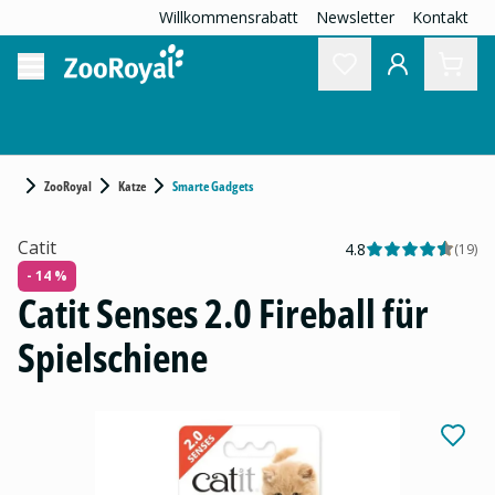
Willkommensrabatt
Newsletter
Kontakt
ZooRoyal
Katze
Smarte Gadgets
Catit
4.8
(
19
)
- 14 %
Catit Senses 2.0 Fireball für
Spielschiene