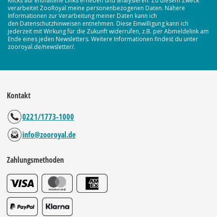
Klicks auf enthaltene Links erheben und analysieren. Zu diesem Zweck
verarbeitet ZooRoyal meine personenbezogenen Daten. Nähere
Informationen zur Verarbeitung meiner Daten kann ich
den Datenschutzhinweisen entnehmen. Diese Einwilligung kann ich
jederzeit mit Wirkung für die Zukunft widerrufen, z.B. per Abmeldelink am
Ende eines jeden Newsletters. Weitere Informationen findest du unter
zooroyal.de/newsletter/.
Kontakt
0221/1773-1000
info@zooroyal.de
Zahlungsmethoden