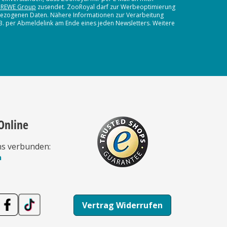
 REWE Group
zusendet. ZooRoyal darf zur Werbeoptimierung
nbezogenen Daten. Nähere Informationen zur Verarbeitung
.B. per Abmeldelink am Ende eines jeden Newsletters. Weitere
Online
ns verbunden:
n
Vertrag Widerrufen