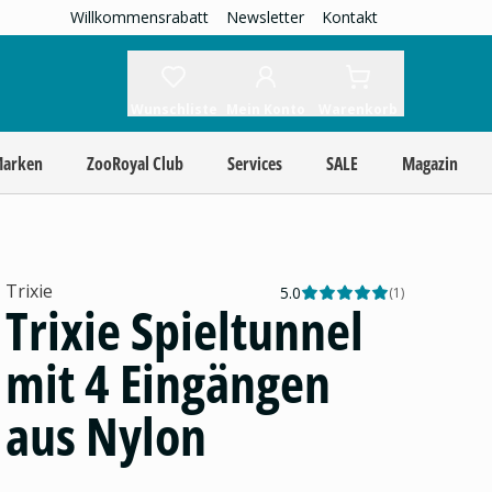
Willkommensrabatt
Newsletter
Kontakt
Wunschliste
Mein Konto
Warenkorb
Marken
ZooRoyal Club
Services
SALE
Magazin
Trixie
5.0
(
1
)
Trixie Spieltunnel
mit 4 Eingängen
aus Nylon