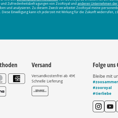
en und Zufriedenheitsbefragungen von ZooRoyal und
anderen Unternehmen der
erheben und analysieren. Zu diesem Zweck verarbeitet ZooRoyal meine persone
iese Einwilligung kann ich jederzeit mit Wirkung für die Zukunft widerrufen, z
thoden
Versand
Folge uns 
Versandkostenfrei ab 49€
Bleibe mit u
Schnelle Lieferung
#zoosamme
#zooroyal
#tierliebe