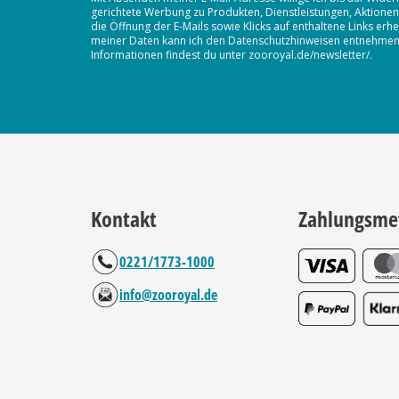
gerichtete Werbung zu Produkten, Dienstleistungen, Aktion
die Öffnung der E-Mails sowie Klicks auf enthaltene Links 
meiner Daten kann ich den Datenschutzhinweisen entnehmen. D
Informationen findest du unter zooroyal.de/newsletter/.
Kontakt
Zahlungsme
0221/1773-1000
info@zooroyal.de