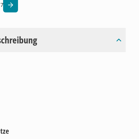
7
schreibung
atze