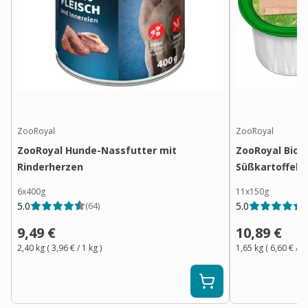
ZooRoyal
ZooRoyal
ZooRoyal Hunde-Nassfutter mit
ZooRoyal Bio P
Rinderherzen
Süßkartoffel 
6x400g
11x150g
5.0
5.0
(
64
)
(
9,49 €
10,89 €
2,40 kg
(
3,96 €
/ 1
kg
)
1,65 kg
(
6,60 €
/ 1