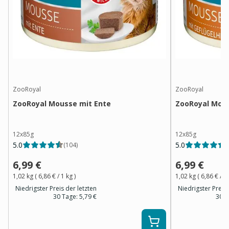
ZooRoyal
ZooRoyal
ZooRoyal Mousse mit Ente
ZooRoyal Mous
12x85g
12x85g
5.0
5.0
(
104
)
(
6,99 €
6,99 €
1,02 kg
(
6,86 €
/ 1
kg
)
1,02 kg
(
6,86 €
/ 1
Niedrigster Preis der letzten
Niedrigster Preis 
30 Tage:
5,79 €
30 T