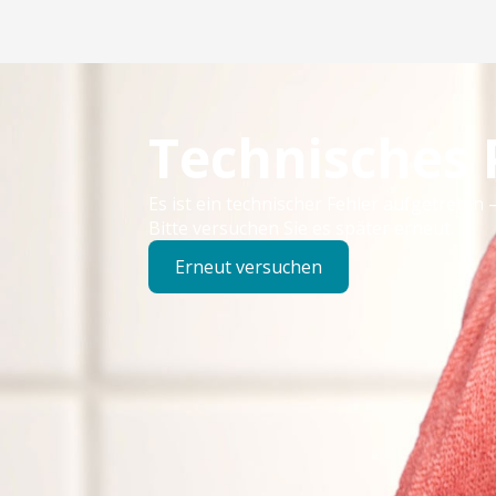
Technisches
Es ist ein technischer Fehler aufgetreten –
Bitte versuchen Sie es später erneut.
Erneut versuchen