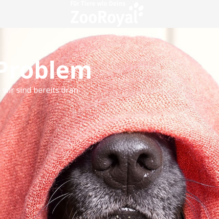
 Problem
 wir sind bereits dran.