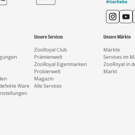
#tierliebe
Unsere Services
Unsere Märkte
ZooRoyal Club
Märkte
ngungen
Prämienwelt
Services im M
ZooRoyal Eigenmarken
ZooRoyal in 
Probierwelt
Markt
den
Magazin
defekte Ware
Alle Services
instellungen