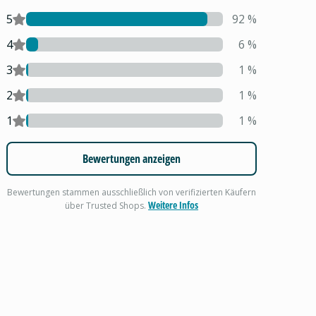
5
92
%
4
6
%
3
1
%
2
1
%
1
1
%
Bewertungen anzeigen
Bewertungen stammen ausschließlich von verifizierten Käufern
Weitere Infos
über Trusted Shops.