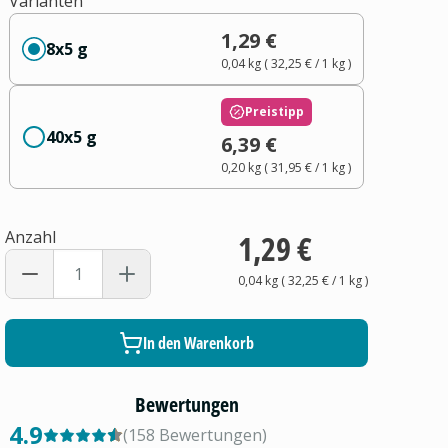
Varianten
1,29 €
8x5 g
0,04 kg
(
32,25 €
/ 1
kg
)
Preistipp
40x5 g
6,39 €
0,20 kg
(
31,95 €
/ 1
kg
)
Anzahl
1,29 €
0,04 kg
(
32,25 €
/ 1
kg
)
In den Warenkorb
Bewertungen
4.9
(
158
Bewertungen
)