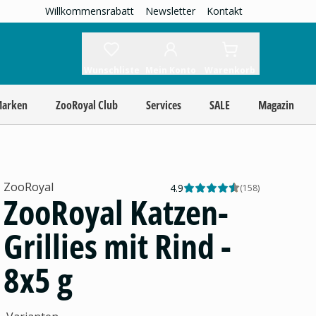
Willkommensrabatt
Newsletter
Kontakt
Wunschliste
Mein Konto
Warenkorb
Marken
ZooRoyal Club
Services
SALE
Magazin
ZooRoyal
4.9
(
158
)
ZooRoyal Katzen-
Grillies mit Rind -
8x5 g