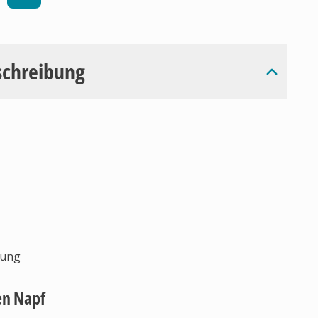
schreibung
zung
en Napf