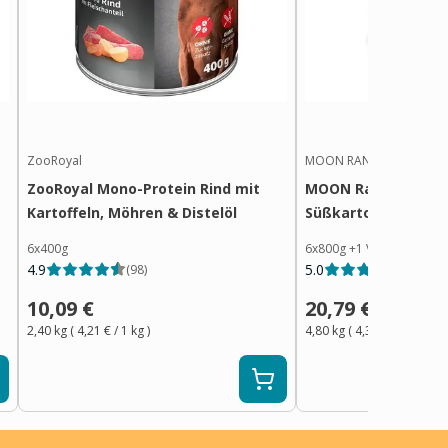
ZooRoyal
MOON RANGER
ZooRoyal Mono-Protein Rind mit
MOON Ranger Ente 
Kartoffeln, Möhren & Distelöl
Süßkartoffeln
6x400g
6x800g
+
1
Variante
4.9
5.0
(
98
)
(
18
)
10,09 €
20,79 €
2,40 kg
(
4,21 €
/ 1
kg
)
4,80 kg
(
4,34 €
/ 1
kg
)