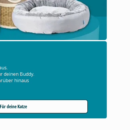
aus.
für deinen Buddy.
arüber hinaus
Für deine Katze