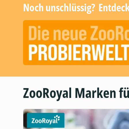
Noch unschlüssig? ​ Entdec
ZooRoyal Marken fü