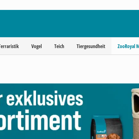
Terraristik
Vogel
Teich
Tiergesundheit
ZooRoyal 