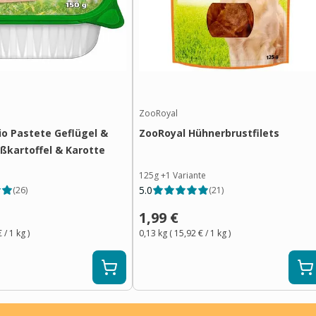
ZooRoyal
io Pastete Geflügel &
ZooRoyal Hühnerbrustfilets
üßkartoffel & Karotte
125g
+
1
Variante
5.0
(
26
)
(
21
)
1,99 €
€
/ 1
kg
)
0,13 kg
(
15,92 €
/ 1
kg
)