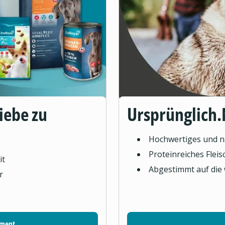
Liebe zu
Ursprünglich.
Hochwertiges und na
Proteinreiches Flei
it
Abgestimmt auf die
r
iment