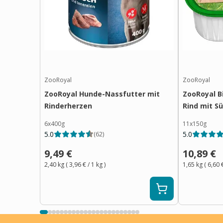
ZooRoyal
ZooRoyal
ZooRoyal Hunde-Nassfutter mit
ZooRoyal B
Rinderherzen
Rind mit S
6x400g
11x150g
5.0
5.0
(
62
)
9,49 €
10,89 €
2,40 kg
(
3,96 €
/ 1
kg
)
1,65 kg
(
6,60 