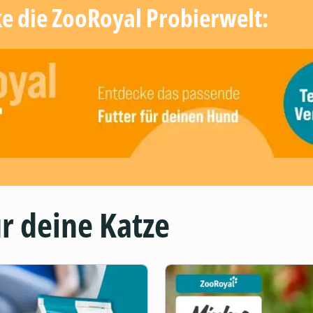
ke die ZooRoyal Probierwelt:
r deine Katze