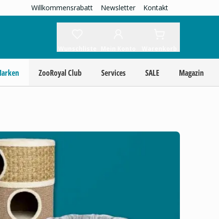
Willkommensrabatt
Newsletter
Kontakt
Wunschliste
Mein Konto
Warenkorb
Marken
ZooRoyal Club
Services
SALE
Magazin