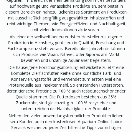
Reptilien. Im Bereich der Heimtierhaltung kommt es besonders
auf hochwertige und verlässliche Produkte an. sera bietet in
diesem Bereich ein nahezu lückenloses Sortiment an Produkten
mit ausschließlich sorgfältig ausgewählten Inhaltsstoffen und
treibt wichtige Themen, wie Energieeffizient und Nachhaltigkeit,
mit vielen Innovationen aktiv voran.
Als einer der weltweit bedeutendsten Hersteller mit eigener
Produktion in Heinsberg geht sera in Qualität, Forschung und
Fachkompetenz stets voraus. Bereits über Jahrzehnte können
sich Produkte wie Vipan, Nitrivec oder Siporax am Markt
bewähren und unzählige Aquarianer begeistern.
Die hauseigene Forschungsabteilung entwickelte zuletzt eine
komplette Zierfischfutter-Reihe ohne künstliche Farb- und
Konservierungsstoffe und verwendet zum ersten Mal eine
Proteinquelle aus Insektenmehl. So entstanden Futtersorten,
deren tierische Proteine zu 100 % auch ressourcenschonender
Quelle stammen. Die Futterdosen bestehen aus 35%
Zuckerrohr, sind gleichzeitig zu 100 % recyclebar und
unterstreichen die Nachhaltigkeit der Produkte.
Neben den vielen anwendungsfreundlichen Produkten lieben
sera Kunden auch den kostenlosen Aquarium-Online-Labor
Service, welcher zu jeder Zeit hilfreiche Tipps zur richtigen