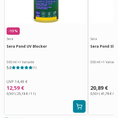
-13 %
Sera
Sera
Sera Pond UV Blocker
Sera Pond Slu
500 ml
+
1
Variante
500 ml
+
1
Variant
5.0
(
1
)
UVP
14,49 €
12,59 €
20,89 €
0,50 l
(
25,18 €
/ 1
l
)
0,50 l
(
41,78 €
/ 1
l