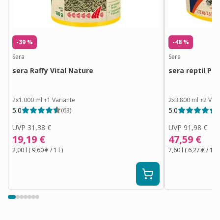
-39 %
-48 %
Sera
Sera
sera Raffy Vital Nature
sera reptil Pr
2x1.000 ml
+
1
Variante
2x3.800 ml
+
2
Var
5.0
5.0
(
63
)
(
UVP
31,38 €
UVP
91,98 €
19,19 €
47,59 €
2,00 l
(
9,60 €
/ 1
l
)
7,60 l
(
6,27 €
/ 1
l
)