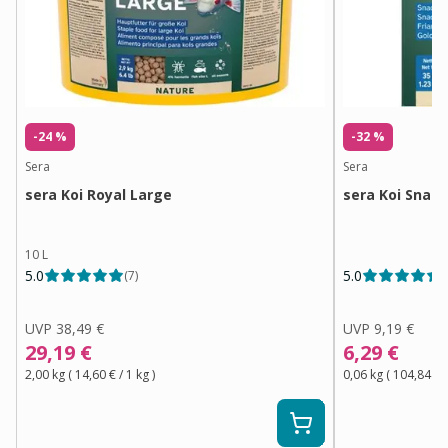
-24 %
-32 %
Sera
Sera
sera Koi Royal Large
sera Koi Snack
10 L
5.0
5.0
(
7
)
(
UVP
38,49 €
UVP
9,19 €
29,19 €
6,29 €
2,00 kg
(
14,60 €
/ 1
kg
)
0,06 kg
(
104,84 €
/