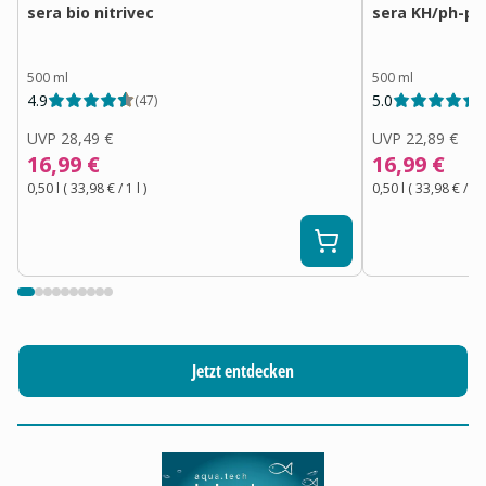
sera bio nitrivec
sera KH/ph-pl
500 ml
500 ml
4.9
5.0
(
47
)
(
UVP
28,49 €
UVP
22,89 €
16,99 €
16,99 €
0,50 l
(
33,98 €
/ 1
l
)
0,50 l
(
33,98 €
/ 1
l
Jetzt entdecken