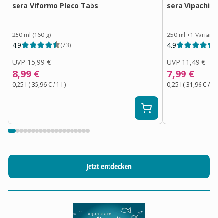
sera Viformo Pleco Tabs
sera Vipachip
250 ml (160 g)
250 ml
+
1
Variant
4.9
4.9
(
73
)
(
UVP
15,99 €
UVP
11,49 €
8,99 €
7,99 €
0,25 l
(
35,96 €
/ 1
l
)
0,25 l
(
31,96 €
/ 1
l
Jetzt entdecken