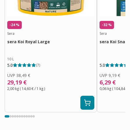
-24 %
-32 %
Sera
Sera
sera Koi Royal Large
sera Koi Snack
10 L
5.0
5.0
(
7
)
(
UVP
38,49 €
UVP
9,19 €
29,19 €
6,29 €
2,00 kg
(
14,60 €
/ 1
kg
)
0,06 kg
(
104,84 €
/