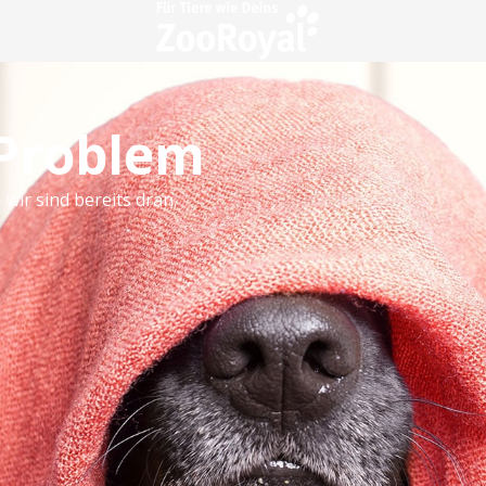
 Problem
 wir sind bereits dran.