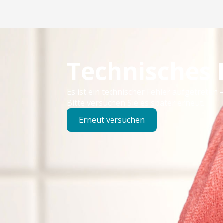
Technisches
Es ist ein technischer Fehler aufgetreten –
Bitte versuchen Sie es später erneut.
Erneut versuchen