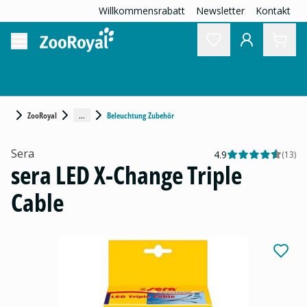
Willkommensrabatt
Newsletter
Kontakt
...
ZooRoyal
Beleuchtung Zubehör
Sera
4.9
(
13
)
sera LED X-Change Triple
Cable