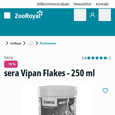
Willkommensrabatt
Newsletter
Kontakt
...
ZooRoyal
Flockenfutter
Sera
5.0
(
3
)
- 18 %
sera Vipan Flakes - 250 ml