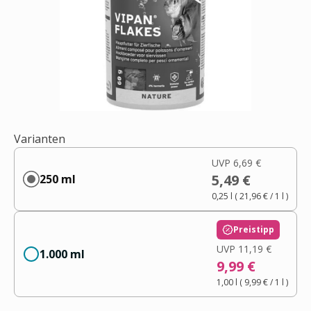
Varianten
UVP
6,69 €
5,49 €
250 ml
0,25 l
(
21,96 €
/ 1
l
)
Preistipp
UVP
11,19 €
1.000 ml
9,99 €
1,00 l
(
9,99 €
/ 1
l
)