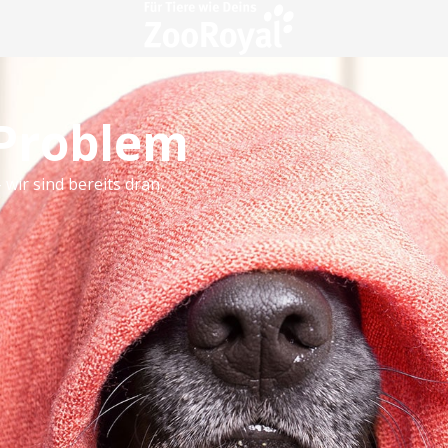
 Problem
 wir sind bereits dran.