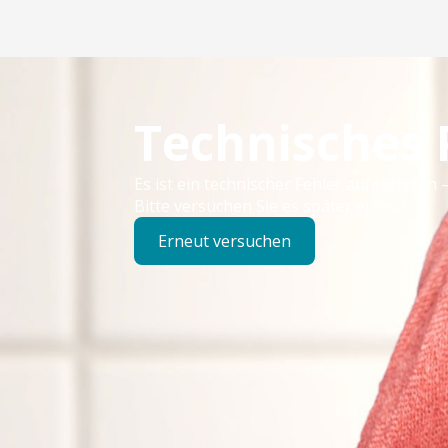
Technisches
Es ist ein technischer Fehler aufgetreten –
Bitte versuchen Sie es später erneut.
Erneut versuchen