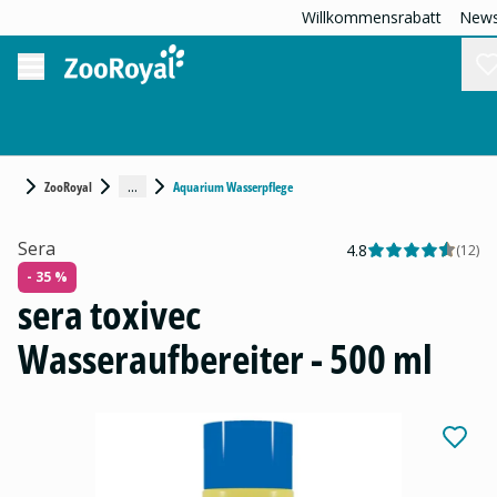
Willkommensrabatt
News
...
ZooRoyal
Aquarium Wasserpflege
Sera
4.8
(
12
)
- 35 %
sera toxivec
Wasseraufbereiter - 500 ml