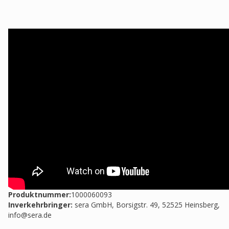
Produktnummer:
1000060093
Inverkehrbringer
:
sera GmbH, Borsigstr. 49, 52525 Heinsberg,
info@sera.de