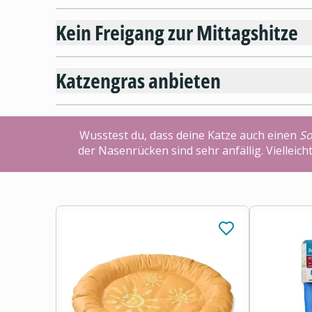
Kein Freigang zur Mittagshitze
Katzengras anbieten
Wusstest du, dass deine Katze auch einen
S
der Nasenrücken sind sehr anfällig. Vielleic