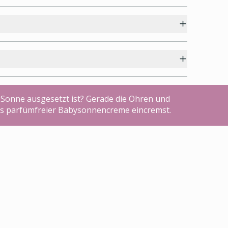
Sonne ausgesetzt ist? Gerade die Ohren und
etwas parfümfreier Babysonnencreme eincremst.