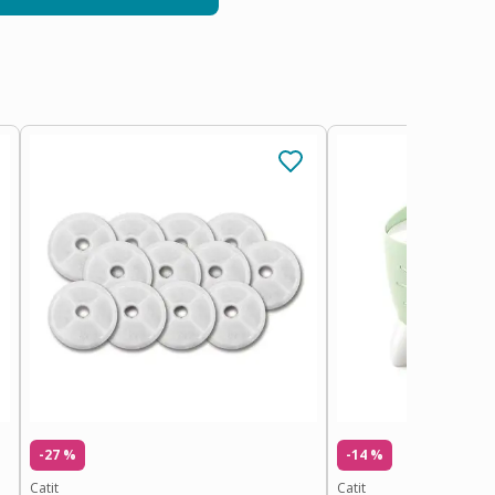
-27 %
-14 %
Catit
Catit