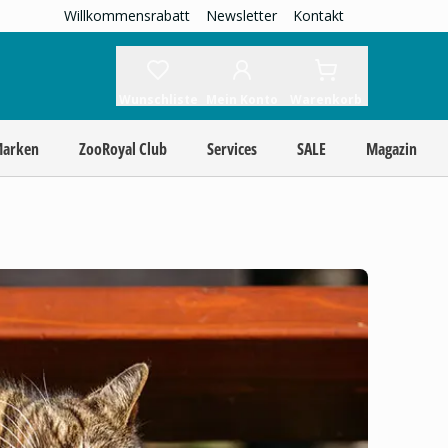
Willkommensrabatt
Newsletter
Kontakt
Wunschliste
Mein Konto
Warenkorb
Marken
ZooRoyal Club
Services
SALE
Magazin