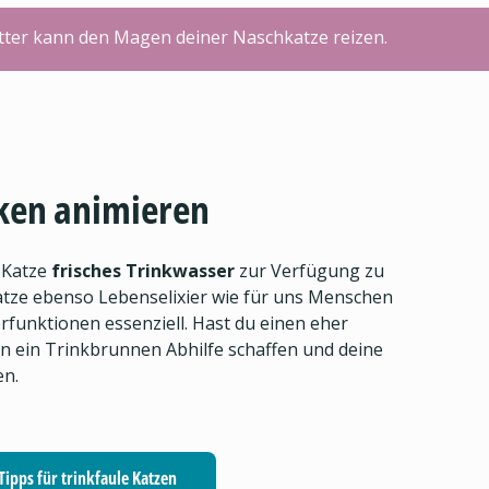
utter kann den Magen deiner Naschkatze reizen.
ken animieren
 Katze
frisches Trinkwasser
zur Verfügung zu
 Katze ebenso Lebenselixier wie für uns Menschen
rfunktionen essenziell. Hast du einen eher
n ein Trinkbrunnen Abhilfe schaffen und deine
en.
Tipps für trinkfaule Katzen