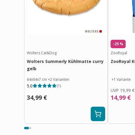
-25 %
Wolters Cat&Dog
ZooRoyal
Wolters Summerly Kühlmatte curry
ZooRoyal 
gelb
64x64x7 cm
+
2
Varianten
+
1
Variante
5.0
(
1
)
UVP
19,99 €
34,99 €
14,99 €