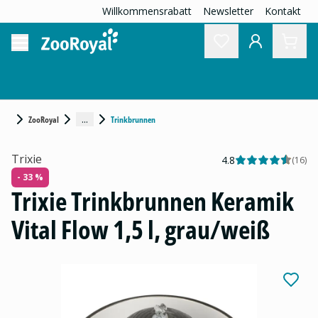
Willkommensrabatt
Newsletter
Kontakt
...
ZooRoyal
Trinkbrunnen
Trixie
4.8
(
16
)
- 33 %
Trixie Trinkbrunnen Keramik
Vital Flow 1,5 l, grau/weiß