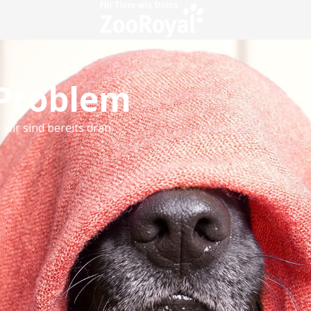
 Problem
 wir sind bereits dran.