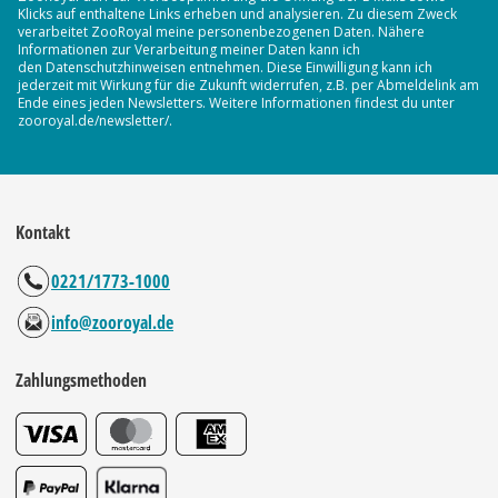
Klicks auf enthaltene Links erheben und analysieren. Zu diesem Zweck
verarbeitet ZooRoyal meine personenbezogenen Daten. Nähere
Informationen zur Verarbeitung meiner Daten kann ich
den Datenschutzhinweisen entnehmen. Diese Einwilligung kann ich
jederzeit mit Wirkung für die Zukunft widerrufen, z.B. per Abmeldelink am
Ende eines jeden Newsletters. Weitere Informationen findest du unter
zooroyal.de/newsletter/.
Kontakt
0221/1773-1000
info@zooroyal.de
Zahlungsmethoden