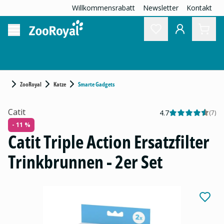
Willkommensrabatt
Newsletter
Kontakt
ZooRoyal
Katze
Smarte Gadgets
Catit
4.7
(
7
)
- 11 %
Catit Triple Action Ersatzfilter
Trinkbrunnen - 2er Set