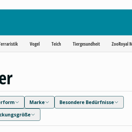
Terraristik
Vogel
Teich
Tiergesundheit
ZooRoyal 
er
erform
Marke
Besondere Bedürfnisse
ckungsgröße