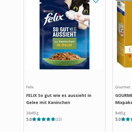
Felix
Gourmet
FELIX So gut wie es aussieht in
GOURMET
Gelee mit Kaninchen
Mixpak
26x85g
8x85g
5.0
5.0
(
22
)