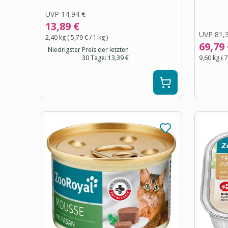
UVP
14,94 €
13,89 €
UVP
81,
2,40 kg
(
5,79 €
/ 1
kg
)
69,79
Niedrigster Preis der letzten
30 Tage:
13,39 €
9,60 kg
(
7