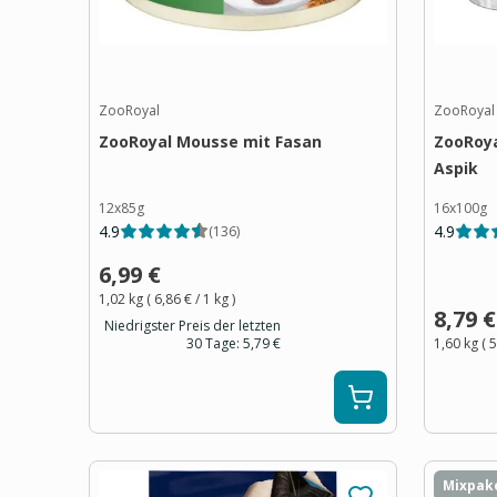
ZooRoyal
ZooRoyal
ZooRoyal Mousse mit Fasan
ZooRoya
Aspik
12x85g
16x100g
4.9
4.9
(
136
)
6,99 €
1,02 kg
(
6,86 €
/ 1
kg
)
8,79 €
Niedrigster Preis der letzten
30 Tage:
5,79 €
1,60 kg
(
5
Mixpak