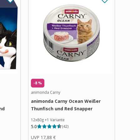
-8 %
animonda Carny
animonda Carny Ocean Weißer
nd
Thunfisch und Red Snapper
12x80g
+
1
Variante
5.0
(
42
)
UVP
17,88 €