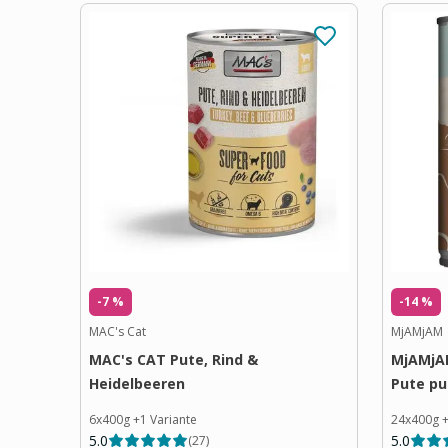
-7 %
-14 %
MAC's Cat
MjAMjAM
MAC's CAT Pute, Rind &
MjAMjAM
Heidelbeeren
Pute pu
6x400g
+
1
Variante
24x400g
5.0
5.0
(
27
)