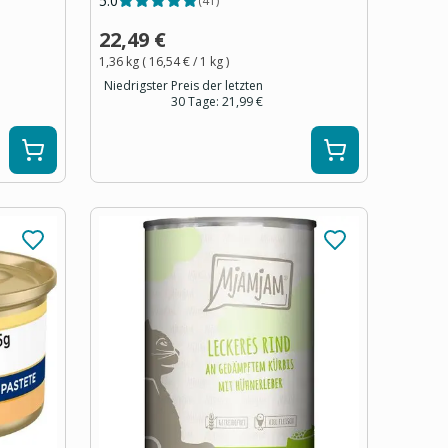
5.0
(
41
)
22,49 €
1,36 kg
(
16,54 €
/ 1
kg
)
Niedrigster Preis der letzten
30 Tage:
21,99 €