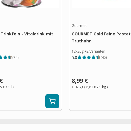
Gourmet
Trinkfein - Vitaldrink mit
GOURMET Gold Feine Pastet
Truthahn
12x85g
+
2
Varianten
5.0
(
74
)
(
45
)
 €
8,99 €
5 €
/ 1
l
)
1,02 kg
(
8,82 €
/ 1
kg
)