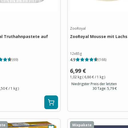
ZooRoyal
l Truthahnpastete auf
ZooRoyal Mousse mit Lachs
12x85g
4.9
(
69
)
(
168
)
6,99 €
1,02 kg
(
6,86 €
/ 1
kg
)
Niedrigster Preis der letzten
,50 €
/ 1
kg
)
30 Tage:
5,79 €
ete
Mixpakete