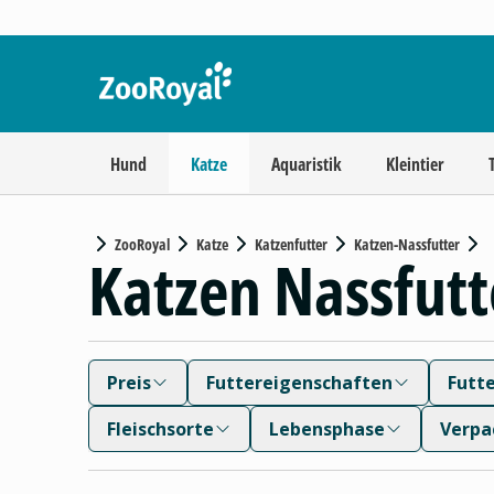
Hund
Katze
Aquaristik
Kleintier
ZooRoyal
Katze
Katzenfutter
Katzen-Nassfutter
Katzen Nassfutt
Preis
Futtereigenschaften
Futt
Fleischsorte
Lebensphase
Verpa