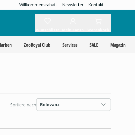
Willkommensrabatt
Newsletter
Kontakt
Wunschliste
Mein Konto
Warenkorb
Marken
ZooRoyal Club
Services
SALE
Magazin
Relevanz
Sortiere nach