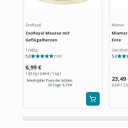
ZooRoyal
Miamor
ZooRoyal Mousse mit
Miamor 
Geflügelherzen
Ente
12x85g
24x135ml
5.0
5.0
(
103
)
6,99 €
1,02 kg
(
6,86 €
/ 1
kg
)
23,49
Niedrigster Preis der letzten
30 Tage:
5,79 €
3,24 l
(
7,2