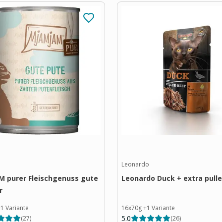
Leonardo
 purer Fleischgenuss gute
Leonardo Duck + extra pull
r
+
1
Variante
16x70g
+
1
Variante
5.0
(
27
)
(
26
)