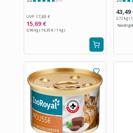
5.0
5.0
(
77
)
43,49
UVP
17,88 €
2,72 kg
(
1
15,69 €
Niedrigst
0,96 kg
(
16,35 €
/ 1
kg
)