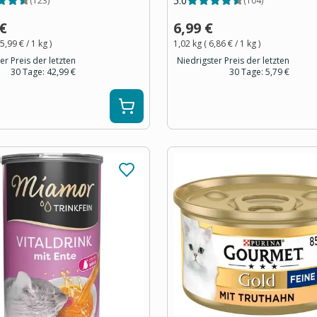
5.0
(
123
)
(
104
)
 €
6,99 €
5,99 €
/ 1
kg
)
1,02 kg
(
6,86 €
/ 1
kg
)
er Preis der letzten
Niedrigster Preis der letzten
30 Tage:
42,99 €
30 Tage:
5,79 €