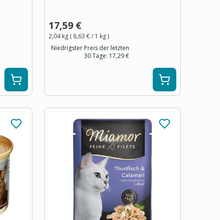
17,59 €
2,04 kg
(
8,63 €
/ 1
kg
)
Niedrigster Preis der letzten
30 Tage:
17,29 €