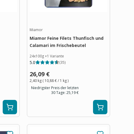
Miamor
Miamor Feine Filets Thunfisch und
Calamari im Frischebeutel
24x100g
+
1
Variante
5.0
(
35
)
26,09 €
2,40 kg
(
10,88 €
/ 1
kg
)
Niedrigster Preis der letzten
30 Tage:
25,19 €