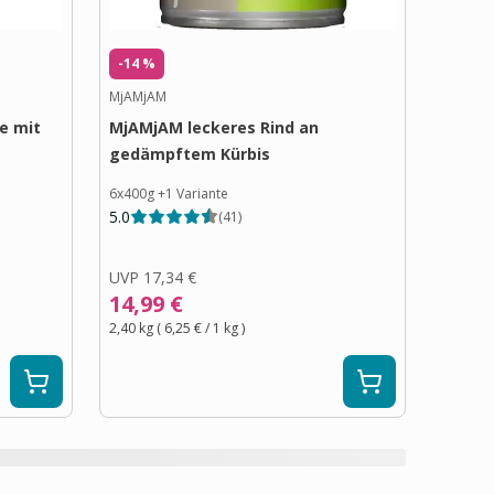
-14 %
MjAMjAM
e mit
MjAMjAM leckeres Rind an
gedämpftem Kürbis
6x400g
+
1
Variante
5.0
(
41
)
UVP
17,34 €
14,99 €
2,40 kg
(
6,25 €
/ 1
kg
)