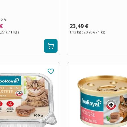
36 €
 €
23,49 €
,27 €
/ 1
kg
)
1,12 kg
(
20,98 €
/ 1
kg
)