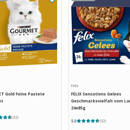
Felix
 Gold Feine Pastete
FELIX Sensations Gelees
et
Geschmacksvielfalt vom La
24x85g
(
32
)
5.0
(
32
)