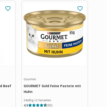
Gourmet
ed Beef
GOURMET Gold Feine Pastete mit
Huhn
24x85g
+
2
Varianten
4.9
(
82
)