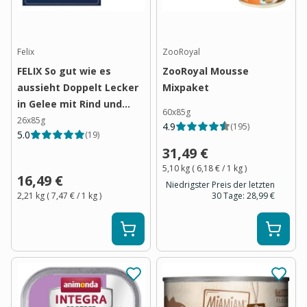
Felix
ZooRoyal
FELIX So gut wie es
ZooRoyal Mousse
aussieht Doppelt Lecker
Mixpaket
in Gelee mit Rind und
60x85g
Geflügel
26x85g
4.9
(
195
)
5.0
(
19
)
31,49 €
5,10 kg
(
6,18 €
/ 1
kg
)
16,49 €
Niedrigster Preis der letzten
2,21 kg
(
7,47 €
/ 1
kg
)
30 Tage:
28,99 €