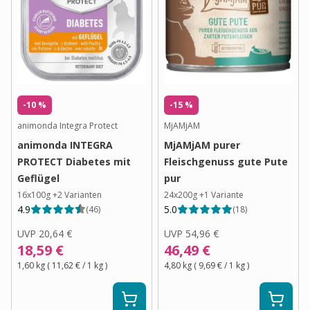
-10 %
-15 %
animonda Integra Protect
MjAMjAM
animonda INTEGRA
MjAMjAM purer
PROTECT Diabetes mit
Fleischgenuss gute Pute
Geflügel
pur
16x100g
+
2
Varianten
24x200g
+
1
Variante
4.9
5.0
(
46
)
(
18
)
UVP
20,64 €
UVP
54,96 €
18,59 €
46,49 €
1,60 kg
(
11,62 €
/ 1
kg
)
4,80 kg
(
9,69 €
/ 1
kg
)