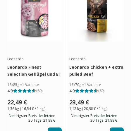
Leonardo
Leonardo
Leonardo Finest
Leonardo Chicken + extra
Selection Geflügel und Ei
pulled Beef
16x85g
+
1
Variante
16x70g
+
1
Variante
4.9
4.9
(
89
)
(
69
)
22,49 €
23,49 €
1,36 kg
(
16,54 €
/ 1
kg
)
1,12 kg
(
20,98 €
/ 1
kg
)
Niedrigster Preis der letzten
Niedrigster Preis der letzten
30 Tage:
21,99 €
30 Tage:
21,99 €