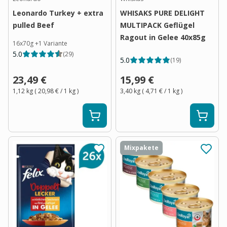
Leonardo Turkey + extra
WHISAKS PURE DELIGHT
pulled Beef
MULTIPACK Geflügel
Ragout in Gelee 40x85g
16x70g
+
1
Variante
5.0
(
29
)
5.0
(
19
)
23,49 €
15,99 €
1,12 kg
(
20,98 €
/ 1
kg
)
3,40 kg
(
4,71 €
/ 1
kg
)
Mixpakete