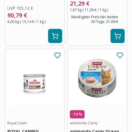
21,29 €
UVP
105,12 €
1,87 kg
(
11,38 €
/ 1
kg
)
90,79 €
Niedrigster Preis der letzten
6,00 kg
(
15,14 €
/ 1
kg
)
30 Tage:
21,09 €
-12 %
Royal Canin
animonda Carny
ROYAL CANIN®
animonda Carny Ocean