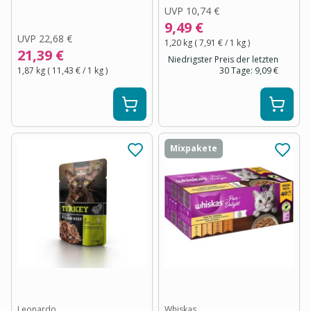
UVP
10,74 €
9,49 €
UVP
22,68 €
1,20 kg
(
7,91 €
/ 1
kg
)
21,39 €
Niedrigster Preis der letzten
1,87 kg
(
11,43 €
/ 1
kg
)
30 Tage:
9,09 €
Mixpakete
Leonardo
Whiskas