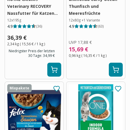
Veterinary RECOVERY
Thunfisch und
Nassfutter für Katzen
Meeresfrüchte
und Hunde
12x195g
12x80g
+
1
Variante
4.9
4.9
(
36
)
(
63
)
36,39 €
UVP
17,88 €
2,34 kg
(
15,56 €
/ 1
kg
)
15,69 €
Niedrigster Preis der letzten
30 Tage:
34,99 €
0,96 kg
(
16,35 €
/ 1
kg
)
Mixpakete