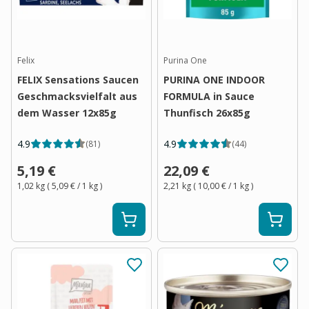
Felix
Purina One
FELIX Sensations Saucen
PURINA ONE INDOOR
Geschmacksvielfalt aus
FORMULA in Sauce
dem Wasser 12x85g
Thunfisch 26x85g
4.9
4.9
(
81
)
(
44
)
5,19 €
22,09 €
1,02 kg
(
5,09 €
/ 1
kg
)
2,21 kg
(
10,00 €
/ 1
kg
)