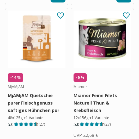
-14 %
-6 %
MjAMjAM
Miamor
MjAMjAM Quetschie
Miamor Feine Filets
purer Fleischgenuss
Naturell Thun &
saftiges Hühnchen pur
Krebsfleisch
48x125g
+
1
Variante
12x156g
+
1
Variante
5.0
5.0
(
27
)
(
27
)
UVP
22,68 €