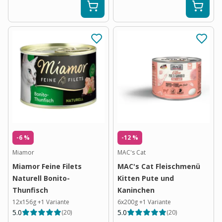
-6 %
-12 %
Miamor
MAC's Cat
Miamor Feine Filets
MAC's Cat Fleischmenü
Naturell Bonito-
Kitten Pute und
Thunfisch
Kaninchen
12x156g
+
1
Variante
6x200g
+
1
Variante
5.0
5.0
(
20
)
(
20
)