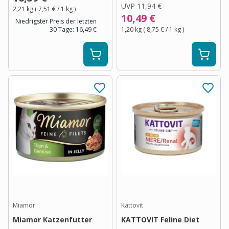
UVP
11,94 €
2,21 kg
(
7,51 €
/ 1
kg
)
10,49 €
Niedrigster Preis der letzten
30 Tage:
16,49 €
1,20 kg
(
8,75 €
/ 1
kg
)
Miamor
Kattovit
Miamor Katzenfutter
KATTOVIT Feline Diet