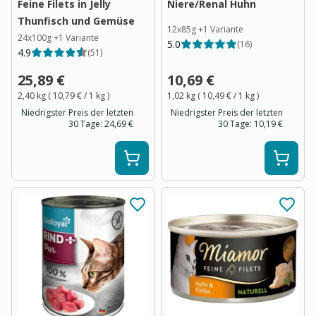
Feine Filets in Jelly
Niere/Renal Huhn
Thunfisch und Gemüse
12x85g
+
1
Variante
24x100g
+
1
Variante
5.0
(
16
)
4.9
(
51
)
25,89 €
10,69 €
2,40 kg
(
10,79 €
/ 1
kg
)
1,02 kg
(
10,49 €
/ 1
kg
)
Niedrigster Preis der letzten
Niedrigster Preis der letzten
30 Tage:
24,69 €
30 Tage:
10,19 €