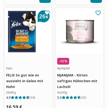
-12 %
Felix
MjAMjAM
FELIX So gut wie es
MjAMjAM - Kitten
aussieht in Gelee mit
saftiges Hühnchen mit
Huhn
Lachsöl
26x85g
6x200g
4.9
5.0
(
34
)
(
25
)
16,59 €