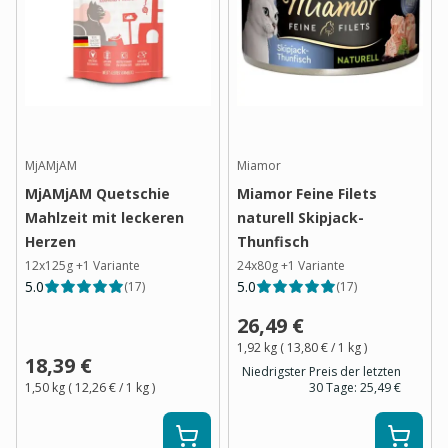
MjAMjAM
Miamor
MjAMjAM Quetschie
Miamor Feine Filets
Mahlzeit mit leckeren
naturell Skipjack-
Herzen
Thunfisch
12x125g
+
1
Variante
24x80g
+
1
Variante
5.0
5.0
(
17
)
(
17
)
26,49 €
1,92 kg
(
13,80 €
/ 1
kg
)
18,39 €
Niedrigster Preis der letzten
1,50 kg
(
12,26 €
/ 1
kg
)
30 Tage:
25,49 €