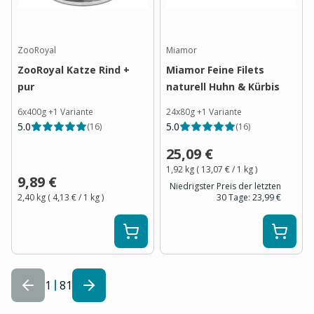
ZooRoyal
Miamor
ZooRoyal Katze Rind +
Miamor Feine Filets
pur
naturell Huhn & Kürbis
6x400g
+
1
Variante
24x80g
+
1
Variante
5.0
5.0
(
16
)
(
16
)
25,09 €
1,92 kg
(
13,07 €
/ 1
kg
)
9,89 €
Niedrigster Preis der letzten
2,40 kg
(
4,13 €
/ 1
kg
)
30 Tage:
23,99 €
1
81