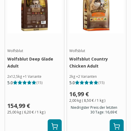
Wolfsblut
Wolfsblut
Wolfsblut Deep Glade
Wolfsblut Country
Adult
Chicken Adult
2x12,5kg
+
1
Variante
2kg
+
2
Varianten
5.0
5.0
(
15
)
(
15
)
16,99 €
2,00 kg
(
8,50 €
/ 1
kg
)
154,99 €
Niedrigster Preis der letzten
25,00 kg
(
6,20 €
/ 1
kg
)
30 Tage:
16,69 €