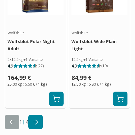
Wolfsblut
Wolfsblut
Wolfsblut Polar Night
Wolfsblut Wide Plain
Adult
Light
2x12,5kg
+
1
Variante
12,5kg
+
1
Variante
4.9
4.9
(
27
)
(
19
)
164,99 €
84,99 €
25,00 kg
(
6,60 €
/ 1
kg
)
12,50 kg
(
6,80 €
/ 1
kg
)
1
4