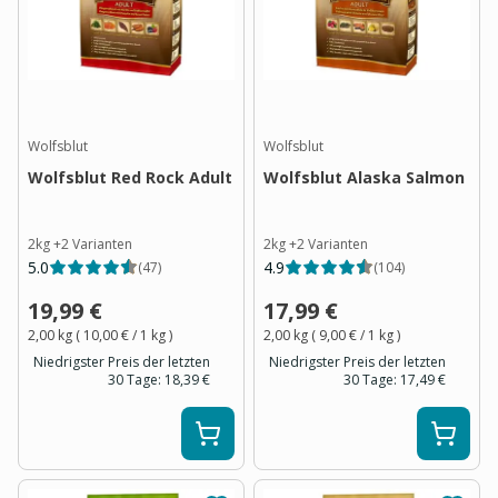
Wolfsblut
Wolfsblut
Wolfsblut Red Rock Adult
Wolfsblut Alaska Salmon
2kg
+
2
Varianten
2kg
+
2
Varianten
5.0
4.9
(
47
)
(
104
)
19,99 €
17,99 €
2,00 kg
(
10,00 €
/ 1
kg
)
2,00 kg
(
9,00 €
/ 1
kg
)
Niedrigster Preis der letzten
Niedrigster Preis der letzten
30 Tage:
18,39 €
30 Tage:
17,49 €