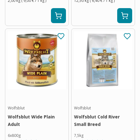
2,00 kg
(
9,00 €
/ 1
kg
)
12,50 kg
(
6,40 €
/ 1
kg
)
Wolfsblut
Wolfsblut
Wolfsblut Wide Plain
Wolfsblut Cold River
Adult
Small Breed
6x800g
7,5kg