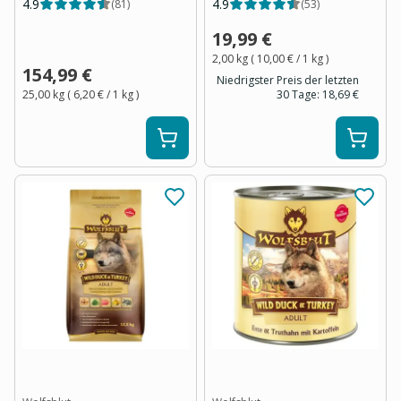
4.9
4.9
(
81
)
(
53
)
19,99 €
2,00 kg
(
10,00 €
/ 1
kg
)
154,99 €
Niedrigster Preis der letzten
25,00 kg
(
6,20 €
/ 1
kg
)
30 Tage:
18,69 €