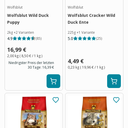
Wolfsblut
Wolfsblut
Wolfsblut Wild Duck
Wolfsblut Cracker Wild
Puppy
Duck Ente
2kg
+
2
Varianten
225g
+
1
Variante
4.9
5.0
(
85
)
(
25
)
16,99 €
2,00 kg
(
8,50 €
/ 1
kg
)
4,49 €
Niedrigster Preis der letzten
30 Tage:
16,39 €
0,23 kg
(
19,96 €
/ 1
kg
)