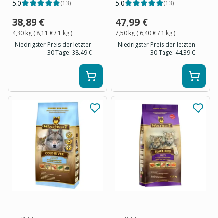
5.0
5.0
(
13
)
(
13
)
38,89 €
47,99 €
4,80 kg
(
8,11 €
/ 1
kg
)
7,50 kg
(
6,40 €
/ 1
kg
)
Niedrigster Preis der letzten
Niedrigster Preis der letzten
30 Tage:
38,49 €
30 Tage:
44,39 €