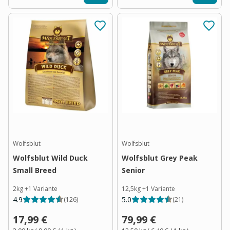
Wolfsblut
Wolfsblut
Wolfsblut Wild Duck
Wolfsblut Grey Peak
Small Breed
Senior
2kg
+
1
Variante
12,5kg
+
1
Variante
4.9
5.0
(
126
)
(
21
)
17,99 €
79,99 €