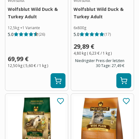
Wolfsblut
Wolfsblut
Wolfsblut Wild Duck &
Wolfsblut Wild Duck &
Turkey Adult
Turkey Adult
12,5kg
+
1
Variante
6x800g
5.0
5.0
(
26
)
(
17
)
29,89 €
4,80 kg
(
6,23 €
/ 1
kg
)
69,99 €
Niedrigster Preis der letzten
12,50 kg
(
5,60 €
/ 1
kg
)
30 Tage:
27,49 €