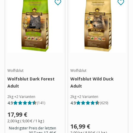
Wolfsblut
Wolfsblut
Wolfsblut Dark Forest
Wolfsblut Wild Duck
Adult
Adult
2kg
+
2
Varianten
2kg
+
2
Varianten
4.9
4.9
(
141
)
(
629
)
17,99 €
2,00 kg
(
9,00 €
/ 1
kg
)
16,99 €
Niedrigster Preis der letzten
30 Tage:
17,49 €
2,00 kg
(
8,50 €
/ 1
kg
)