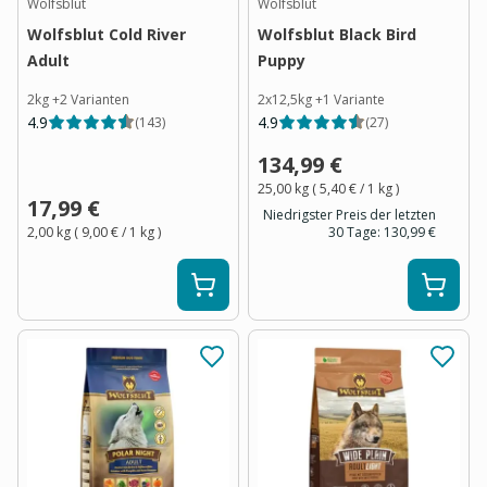
Wolfsblut
Wolfsblut
Wolfsblut Cold River
Wolfsblut Black Bird
Adult
Puppy
2kg
+
2
Varianten
2x12,5kg
+
1
Variante
4.9
4.9
(
143
)
(
27
)
134,99 €
25,00 kg
(
5,40 €
/ 1
kg
)
17,99 €
Niedrigster Preis der letzten
2,00 kg
(
9,00 €
/ 1
kg
)
30 Tage:
130,99 €