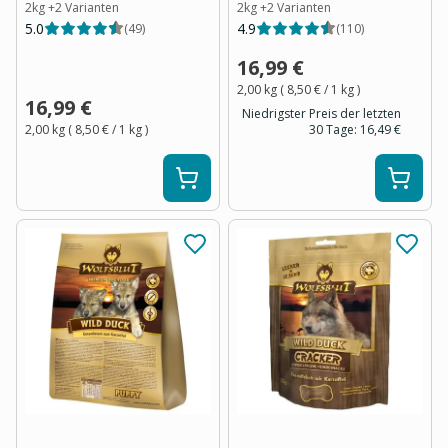
2kg
+
2
Varianten
2kg
+
2
Varianten
5.0
4.9
(
49
)
(
110
)
16,99 €
2,00 kg
(
8,50 €
/ 1
kg
)
16,99 €
Niedrigster Preis der letzten
2,00 kg
(
8,50 €
/ 1
kg
)
30 Tage:
16,49 €