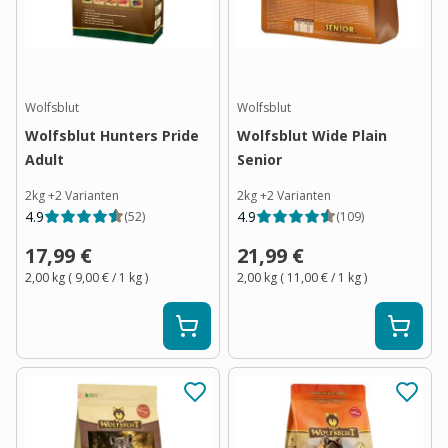
Wolfsblut
Wolfsblut
Wolfsblut Hunters Pride
Wolfsblut Wide Plain
Adult
Senior
2kg
+
2
Varianten
2kg
+
2
Varianten
4.9
4.9
(
52
)
(
109
)
17,99 €
21,99 €
2,00 kg
(
9,00 €
/ 1
kg
)
2,00 kg
(
11,00 €
/ 1
kg
)