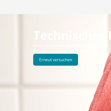
Technisches
Es ist ein technischer Fehler aufgetreten –
Bitte versuchen Sie es später erneut.
Erneut versuchen