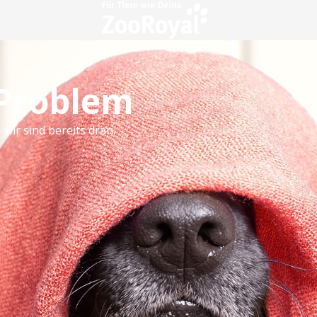
 Problem
 wir sind bereits dran.