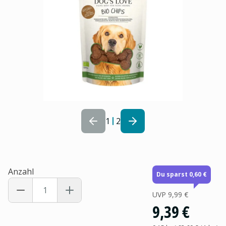
1
2
Anzahl
Du sparst 0,60 €
UVP
9,99 €
9,39 €