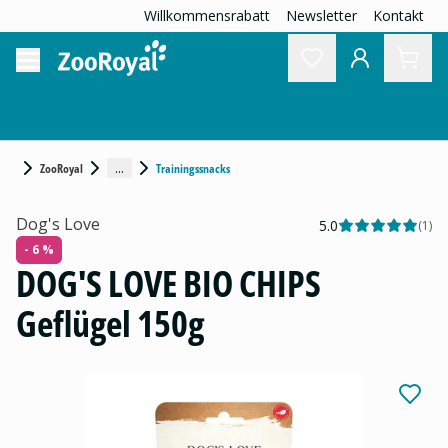
Willkommensrabatt
Newsletter
Kontakt
...
ZooRoyal
Trainingssnacks
Dog's Love
5.0
(
1
)
- 6 %
DOG'S LOVE BIO CHIPS
Geflügel 150g