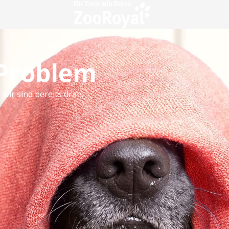
 Problem
 wir sind bereits dran.