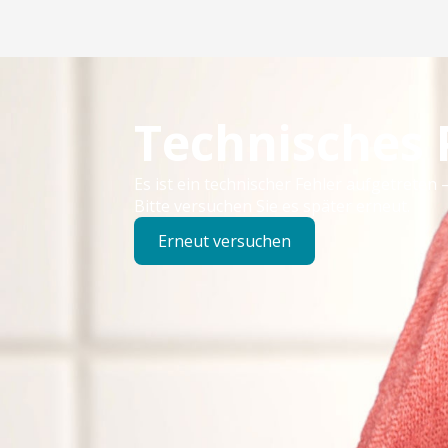
Technisches
Es ist ein technischer Fehler aufgetreten –
Bitte versuchen Sie es später erneut.
Erneut versuchen