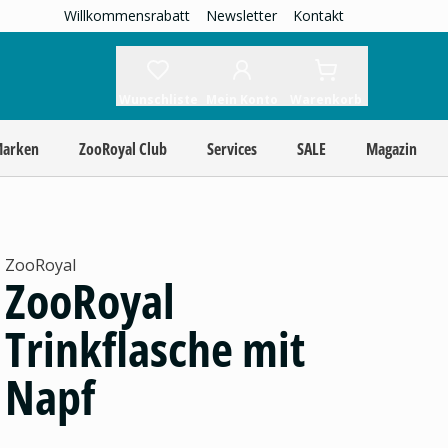
Willkommensrabatt
Newsletter
Kontakt
Wunschliste
Mein Konto
Warenkorb
Marken
ZooRoyal Club
Services
SALE
Magazin
ZooRoyal
ZooRoyal
Trinkflasche mit
Napf