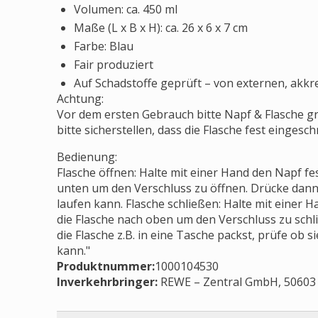
Volumen: ca. 450 ml
Maße (L x B x H): ca. 26 x 6 x 7 cm
Farbe: Blau
Fair produziert
Auf Schadstoffe geprüft – von externen, akkre
Achtung:
Vor dem ersten Gebrauch bitte Napf & Flasche g
bitte sicherstellen, dass die Flasche fest eingesc
Bedienung:
Flasche öffnen: Halte mit einer Hand den Napf fe
unten um den Verschluss zu öffnen. Drücke dann 
laufen kann. Flasche schließen: Halte mit einer
die Flasche nach oben um den Verschluss zu schl
die Flasche z.B. in eine Tasche packst, prüfe ob s
kann."
Produktnummer:
1000104530
Inverkehrbringer
:
REWE – Zentral GmbH, 50603 