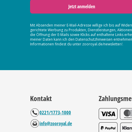
Jetzt anmelden
Mit Absenden meiner E-Mail-Adresse willige ich bis auf Wider
gerichtete Werbung zu Produkten, Dienstleistungen, Aktion
die Öffnung der E-Mails sowie Klicks auf enthaltene Links 
meiner Daten kann ich den Datenschutzhinweisen entnehmen. D
Informationen findest du unter zooroyal.de/newsletter/.
Kontakt
Zahlungsme
0221/1773-1000
info@zooroyal.de