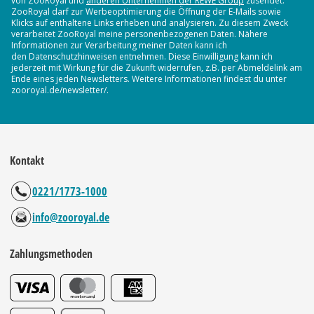
von ZooRoyal und
anderen Unternehmen der REWE Group
zusendet.
ZooRoyal darf zur Werbeoptimierung die Öffnung der E-Mails sowie
Klicks auf enthaltene Links erheben und analysieren. Zu diesem Zweck
verarbeitet ZooRoyal meine personenbezogenen Daten. Nähere
Informationen zur Verarbeitung meiner Daten kann ich
den Datenschutzhinweisen entnehmen. Diese Einwilligung kann ich
jederzeit mit Wirkung für die Zukunft widerrufen, z.B. per Abmeldelink am
Ende eines jeden Newsletters. Weitere Informationen findest du unter
zooroyal.de/newsletter/.
Kontakt
0221/1773-1000
info@zooroyal.de
Zahlungsmethoden