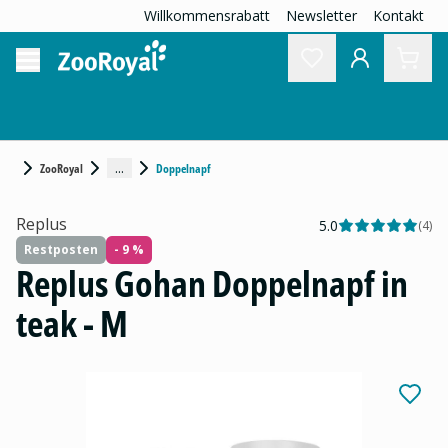
Willkommensrabatt
Newsletter
Kontakt
...
ZooRoyal
Doppelnapf
Replus
5.0
(
4
)
Restposten
- 9 %
Replus Gohan Doppelnapf in
teak - M