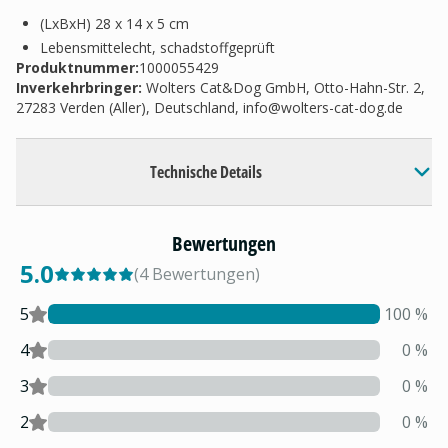
(LxBxH) 28 x 14 x 5 cm
Lebensmittelecht, schadstoffgeprüft
Produktnummer:
1000055429
Inverkehrbringer
:
Wolters Cat&Dog GmbH, Otto-Hahn-Str. 2,
27283 Verden (Aller), Deutschland,
info@wolters-cat-dog.de
Technische Details
Bewertungen
5.0
(
4
Bewertungen
)
5
100
%
4
0
%
3
0
%
2
0
%