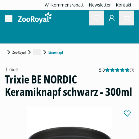
Willkommensrabatt
Newsletter
Kontakt
...
ZooRoyal
Einzelnapf
Trixie
5.0
(
3
)
Trixie BE NORDIC
Keramiknapf schwarz - 300ml