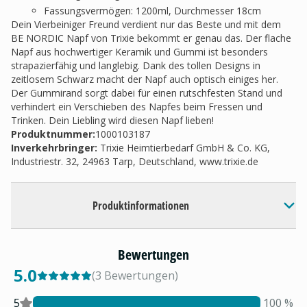
Fassungsvermögen: 1200ml, Durchmesser 18cm
Dein Vierbeiniger Freund verdient nur das Beste und mit dem
BE NORDIC Napf von Trixie bekommt er genau das. Der flache
Napf aus hochwertiger Keramik und Gummi ist besonders
strapazierfähig und langlebig. Dank des tollen Designs in
zeitlosem Schwarz macht der Napf auch optisch einiges her.
Der Gummirand sorgt dabei für einen rutschfesten Stand und
verhindert ein Verschieben des Napfes beim Fressen und
Trinken. Dein Liebling wird diesen Napf lieben!
Produktnummer:
1000103187
Inverkehrbringer
:
Trixie Heimtierbedarf GmbH & Co. KG,
Industriestr. 32, 24963 Tarp, Deutschland, www.trixie.de
Produktinformationen
Bewertungen
5.0
(
3
Bewertungen
)
5
100
%