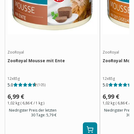
ZooRoyal
ZooRoyal
ZooRoyal Mousse mit Ente
ZooRoyal Mous
12x85g
12x85g
5.0
5.0
(
105
)
(
6,99 €
6,99 €
1,02 kg
(
6,86 €
/ 1
kg
)
1,02 kg
(
6,86 €
/ 1
Niedrigster Preis der letzten
Niedrigster Preis 
30 Tage:
5,79 €
30 T