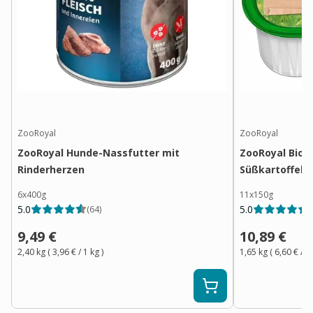
ZooRoyal
ZooRoyal
ZooRoyal Hunde-Nassfutter mit
ZooRoyal Bio P
Rinderherzen
Süßkartoffel 
6x400g
11x150g
5.0
5.0
(
64
)
(
9,49 €
10,89 €
2,40 kg
(
3,96 €
/ 1
kg
)
1,65 kg
(
6,60 €
/ 1