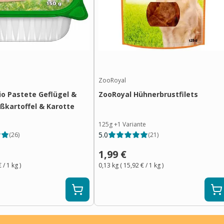
ZooRoyal
io Pastete Geflügel &
ZooRoyal Hühnerbrustfilets
üßkartoffel & Karotte
125g
+
1
Variante
5.0
(
26
)
(
21
)
1,99 €
€
/ 1
kg
)
0,13 kg
(
15,92 €
/ 1
kg
)