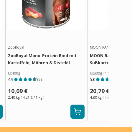
ZooRoyal
MOON RANGER
ZooRoyal Mono-Protein Rind mit
MOON Ranger Ente 
Kartoffeln, Möhren & Distelöl
Süßkartoffeln
6x400g
6x800g
+
1
Variante
4.9
5.0
(
98
)
(
18
)
10,09 €
20,79 €
2,40 kg
(
4,21 €
/ 1
kg
)
4,80 kg
(
4,34 €
/ 1
kg
)