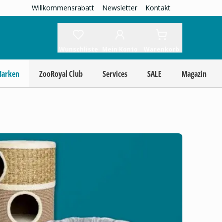
Willkommensrabatt
Newsletter
Kontakt
Wunschliste
Mein Konto
Warenkorb
Marken
ZooRoyal Club
Services
SALE
Magazin