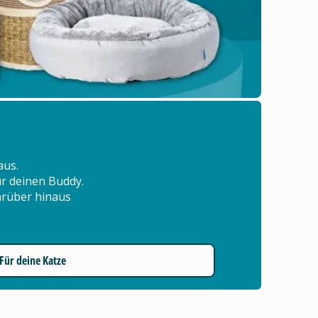
aus.
für deinen Buddy.
arüber hinaus
Für deine Katze