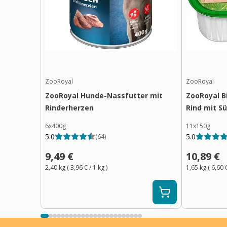
ZooRoyal
ZooRoyal
ZooRoyal Hunde-Nassfutter mit
ZooRoyal B
Rinderherzen
Rind mit S
6x400g
11x150g
5.0
5.0
(
64
)
9,49 €
10,89 €
2,40 kg
(
3,96 €
/ 1
kg
)
1,65 kg
(
6,60 