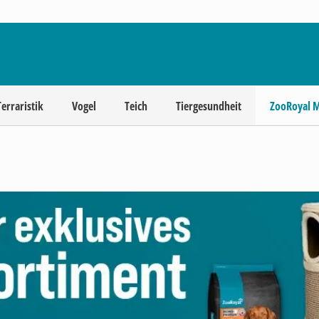
Terraristik
Vogel
Teich
Tiergesundheit
ZooRoyal 