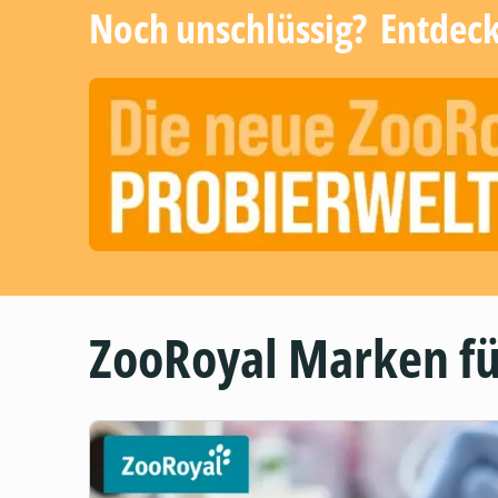
Noch unschlüssig? ​ Entdec
ZooRoyal Marken fü