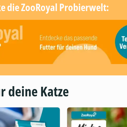
ke die ZooRoyal Probierwelt:
r deine Katze