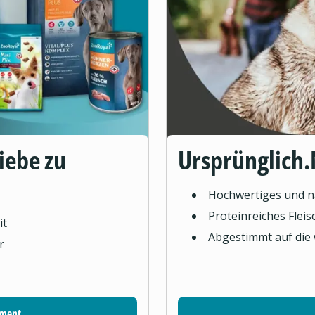
Liebe zu
Ursprünglich.
Hochwertiges und na
Proteinreiches Flei
it
Abgestimmt auf die
r
iment